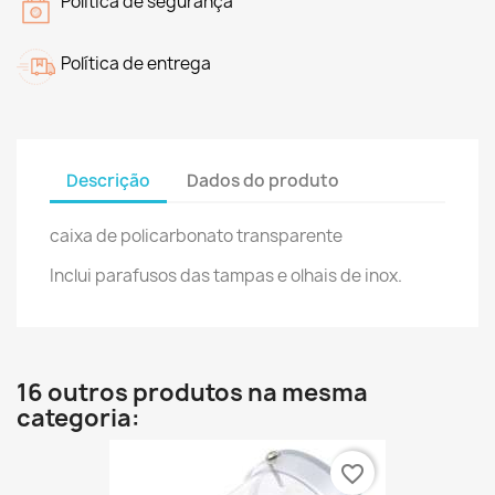
Política de segurança
Política de entrega
Descrição
Dados do produto
caixa de policarbonato transparente
Inclui parafusos das tampas e olhais de inox.
16 outros produtos na mesma
categoria:
favorite_border