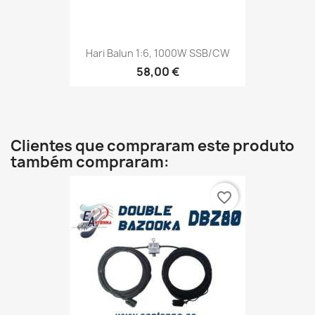
Hari Balun 1:6, 1000W SSB/CW
58,00 €
Clientes que compraram este produto
também compraram:
favorite_border