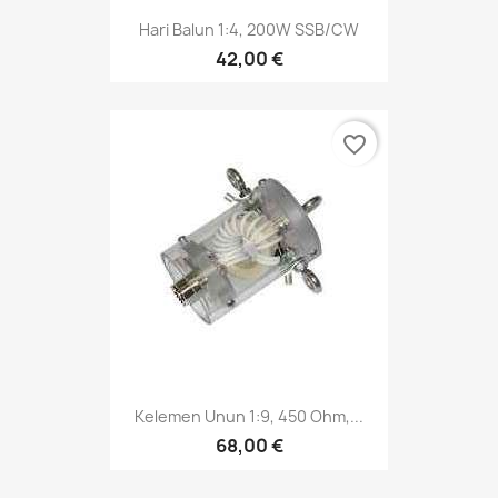
Hari Balun 1:4, 200W SSB/CW
42,00 €
favorite_border
Kelemen Unun 1:9, 450 Ohm,...
68,00 €