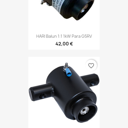
HARI Balun 1:1 1kW Para G5RV
42,00 €
favorite_border