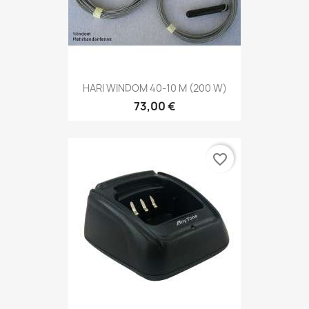
HARI WINDOM 40-10 M (200 W)
73,00 €
favorite_border