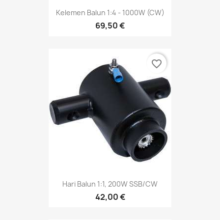
Kelemen Balun 1:4 - 1000W (CW)
69,50 €
favorite_border
Hari Balun 1:1, 200W SSB/CW
42,00 €