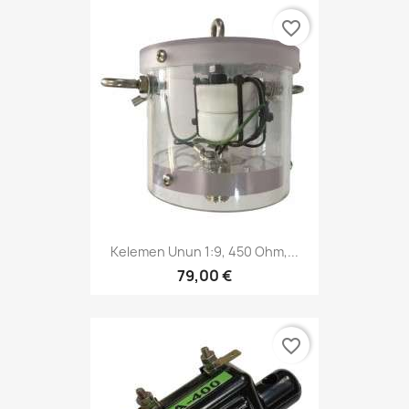
favorite_border
Kelemen Unun 1:9, 450 Ohm,...
79,00 €
favorite_border