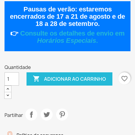
Pausas de verão:
estaremos
encerrados de
17 a 21 de agosto
e de
18 a 28 de setembro
.
👉
Consulte os detalhes de envio em
Horários Especiais
.
Quantidade

favorite_border
ADICIONAR AO CARRINHO
Partilhar