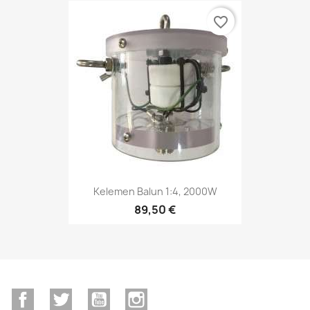
favorite_border
Kelemen Balun 1:4, 2000W
89,50 €
Facebook
Twitter
YouTube
Instagram