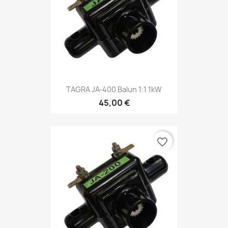
TAGRA JA-400 Balun 1:1 1kW
45,00 €
favorite_border