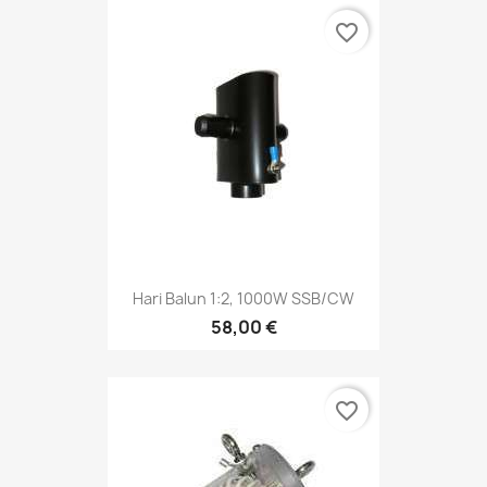
favorite_border
Hari Balun 1:2, 1000W SSB/CW
58,00 €
favorite_border