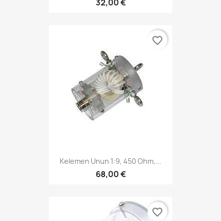
32,00 €
favorite_border
Kelemen Unun 1:9, 450 Ohm,...
68,00 €
favorite_border