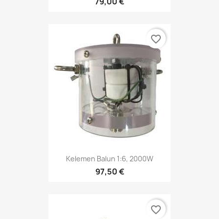
79,00 €
favorite_border
Kelemen Balun 1:6, 2000W
97,50 €
favorite_border