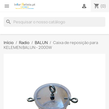
shopping_cart


(0)
search
Início
Radio
BALUN
Caixa de reposição para
KELEMEN BALUN - 2000W