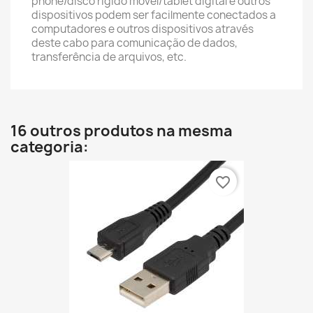
phone/disco rígido móvel/tablet digital e outros
dispositivos podem ser facilmente conectados a
computadores e outros dispositivos através
deste cabo para comunicação de dados,
transferência de arquivos, etc.
16 outros produtos na mesma
categoria:
favorite_border