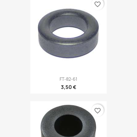
favorite_border
FT-82-61
3,50 €
favorite_border