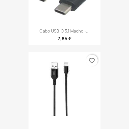
Cabo USB-C 3.1 Macho -...
7,85 €
favorite_border