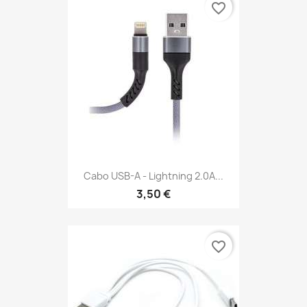
favorite_border
Cabo USB-A - Lightning 2.0A...
3,50 €
favorite_border