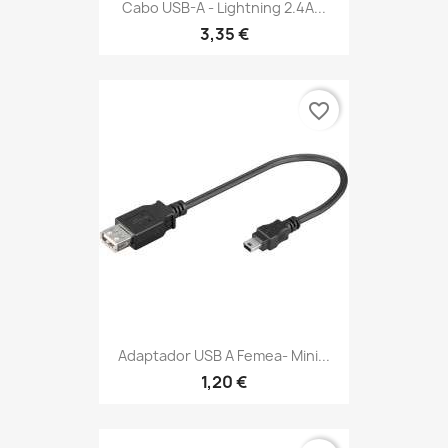
Cabo USB-A - Lightning 2.4A...
3,35 €
favorite_border
Adaptador USB A Femea- Mini...
1,20 €