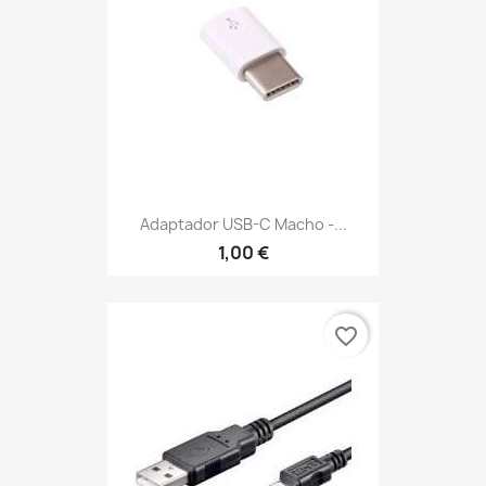
Adaptador USB-C Macho -...
1,00 €
favorite_border