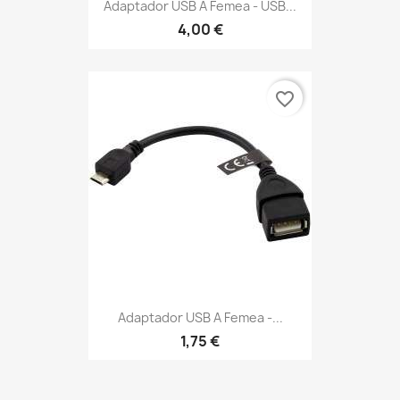
Adaptador USB A Femea - USB...
4,00 €
favorite_border
Adaptador USB A Femea -...
1,75 €