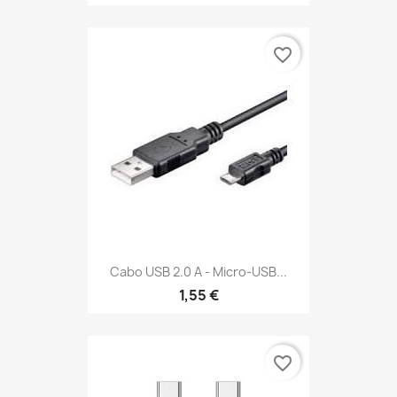
favorite_border
Cabo USB 2.0 A - Micro-USB...
1,55 €
favorite_border