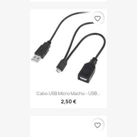
favorite_border
Cabo USB Micro Macho - USB...
2,50 €
favorite_border