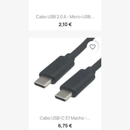
Cabo USB 2.0 A - Micro-USB...
2,10 €
favorite_border
Cabo USB-C 3.1 Macho -...
6,75 €