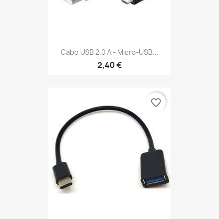
Cabo USB 2.0 A - Micro-USB...
2,40 €
favorite_border