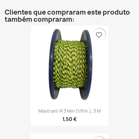
Clientes que compraram este produto
também compraram:
favorite_border
Mastrant-R 3 Mm (1/8 In.), 3 M
1,50 €