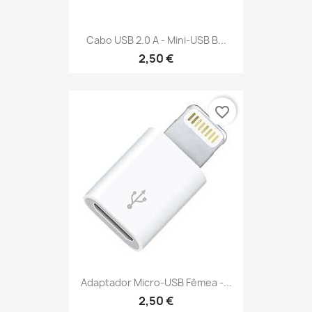
Cabo USB 2.0 A - Mini-USB B...
2,50 €
favorite_border
Adaptador Micro-USB Fêmea -...
2,50 €