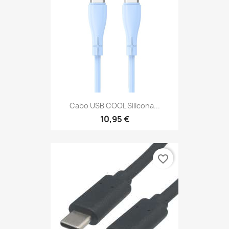
Cabo USB COOL Silicona...
10,95 €
favorite_border