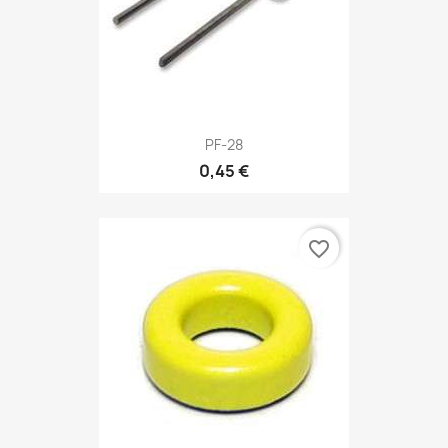
PF-28
0,45 €
favorite_border