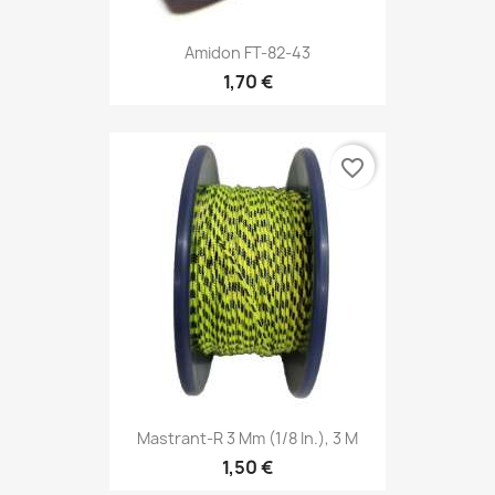
Amidon FT-82-43
1,70 €
favorite_border
Mastrant-R 3 Mm (1/8 In.), 3 M
1,50 €