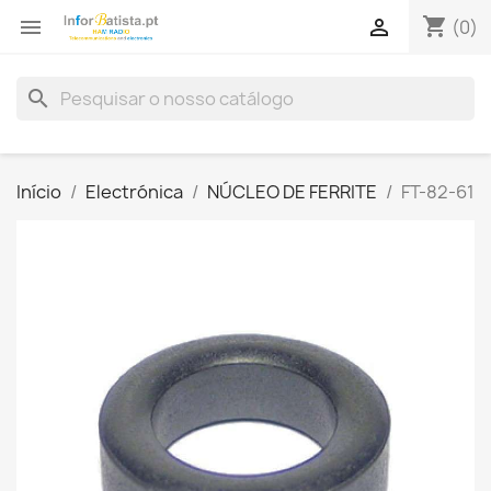
shopping_cart


(0)
search
Início
Electrónica
NÚCLEO DE FERRITE
FT-82-61