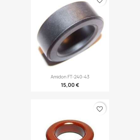
favorite_border
Amidon FT-240-43
15,00 €
favorite_border