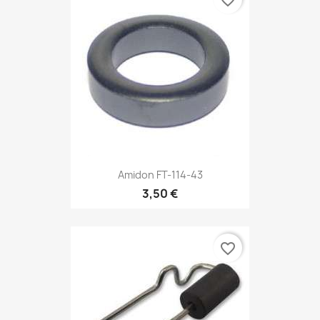
favorite_border
Amidon FT-114-43
3,50 €
favorite_border