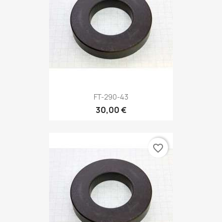
FT-290-43
30,00 €
favorite_border