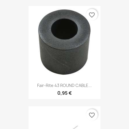
favorite_border
Fair-Rite 43 ROUND CABLE...
0,95 €
favorite_border