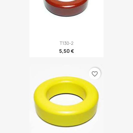
T130-2
5,50 €
favorite_border