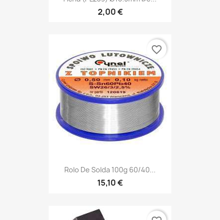
2,00 €
favorite_border
Rolo De Solda 100g 60/40...
15,10 €