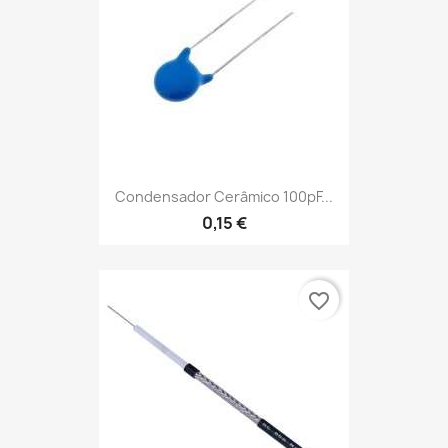
Condensador Cerâmico 100pF...
0,15 €
favorite_border