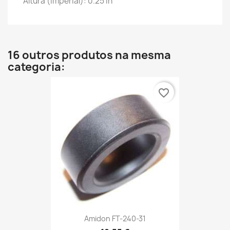
Altura (imperial): 0.25 in
16 outros produtos na mesma
categoria:
favorite_border
Amidon FT-240-31