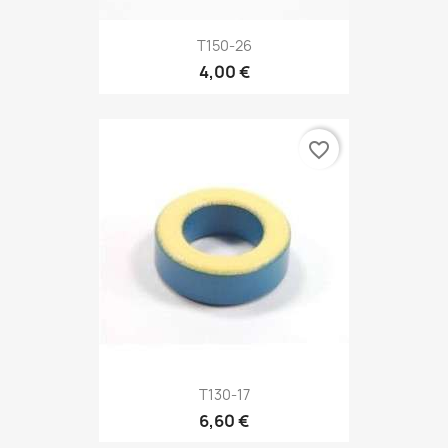
T150-26
4,00 €
favorite_border
T130-17
6,60 €