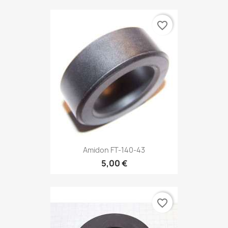
favorite_border
Amidon FT-140-43
5,00 €
favorite_border