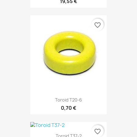
19,55 €
favorite_border
Toroid T20-6
0,70 €
favorite_border
Toroid T37-2