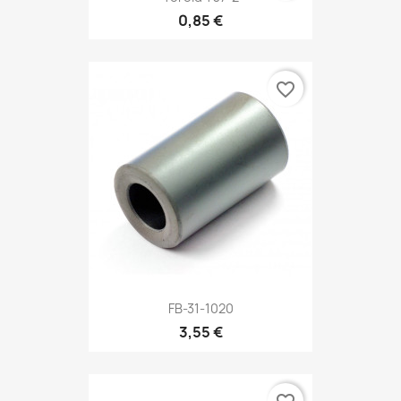
0,85 €
favorite_border
FB-31-1020
3,55 €