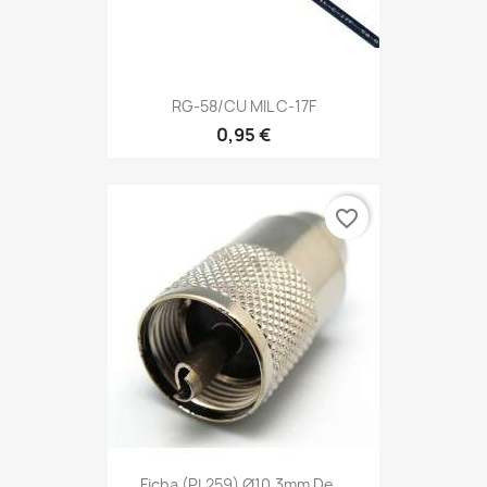
RG-58/CU MIL C-17F
0,95 €
favorite_border
Ficha (PL259) Ø10.3mm De...