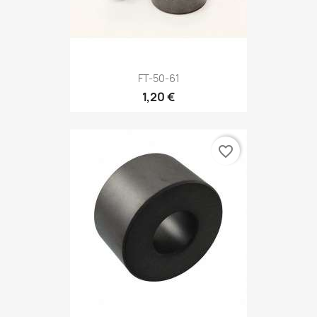
FT-50-61
1,20 €
favorite_border