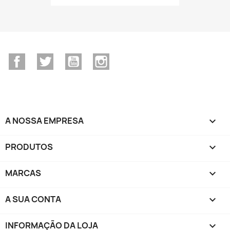
Facebook
Twitter
YouTube
Instagram
A NOSSA EMPRESA

PRODUTOS

MARCAS

A SUA CONTA

INFORMAÇÃO DA LOJA
keyboard_arrow_down