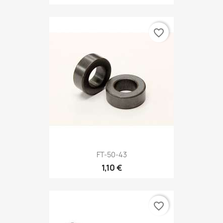
favorite_border
FT-50-43
1,10 €
favorite_border