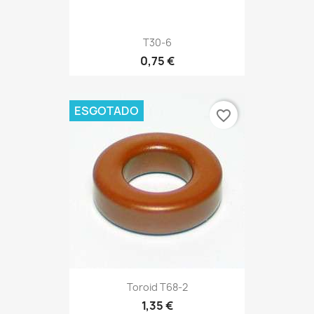
T30-6
0,75 €
ESGOTADO
favorite_border
Toroid T68-2
1,35 €