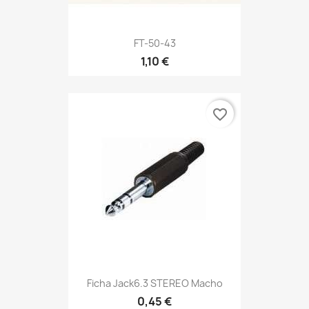
FT-50-43
1,10 €
favorite_border
Ficha Jack6.3 STEREO Macho
0,45 €