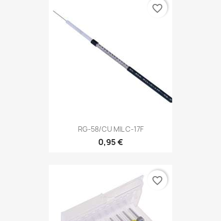
favorite_border
RG-58/CU MIL C-17F
0,95 €
favorite_border