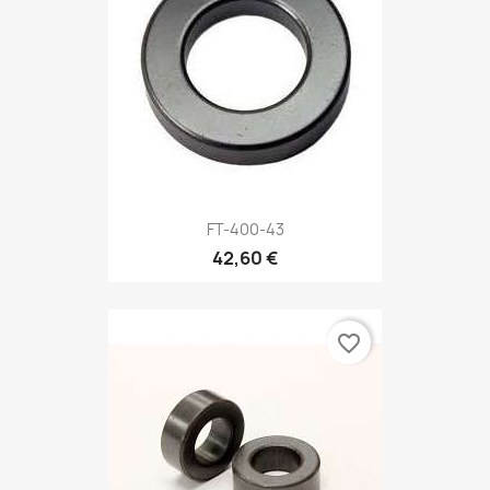
FT-400-43
42,60 €
favorite_border