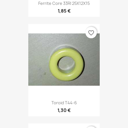
Ferrite Core 33RI 25X12X15
1,85 €
favorite_border
Toroid T44-6
1,30 €