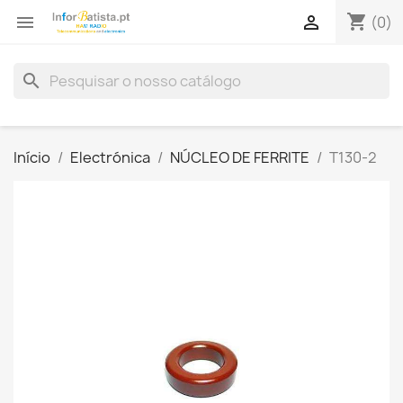
shopping_cart


(0)
search
Início
Electrónica
NÚCLEO DE FERRITE
T130-2