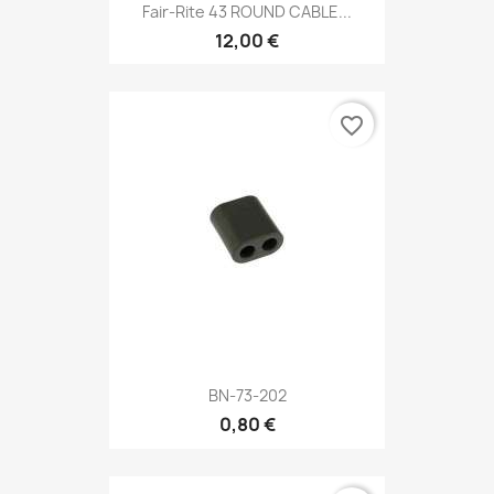
Fair-Rite 43 ROUND CABLE...
12,00 €
favorite_border
BN-73-202
0,80 €