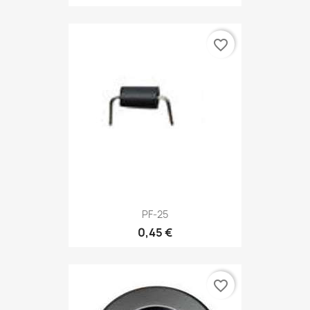
favorite_border
PF-25
0,45 €
favorite_border