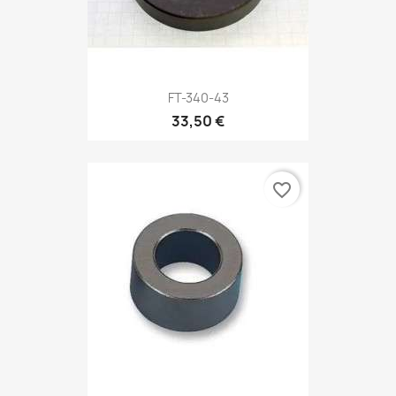
FT-340-43
33,50 €
favorite_border