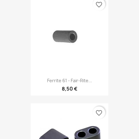
favorite_border
Ferrite 61 - Fair-Rite...
8,50 €
favorite_border