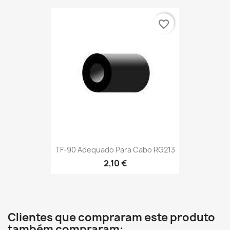
favorite_border
TF-90 Adequado Para Cabo RG213
2,10 €
Clientes que compraram este produto
também compraram: