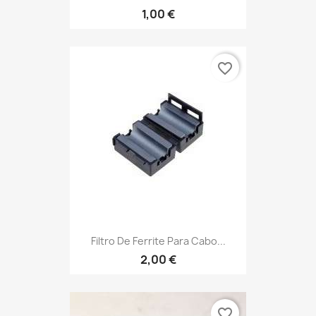
1,00 €
favorite_border
Filtro De Ferrite Para Cabo...
2,00 €
favorite_border