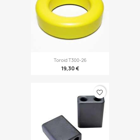
Toroid T300-26
19,30 €
favorite_border