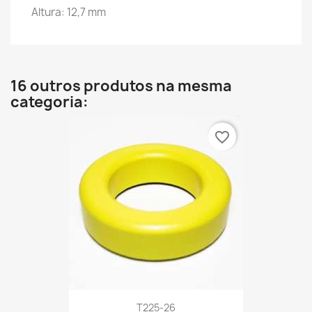
Altura: 12,7 mm
16 outros produtos na mesma
categoria:
favorite_border
T225-26