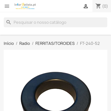
shopping_cart


(0)
search
Início
Radio
FERRITAS/TOROIDES
FT-240-52