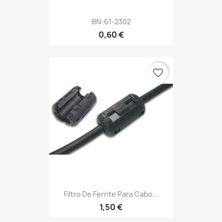
BN-61-2302
0,60 €
favorite_border
Filtro De Ferrite Para Cabo...
1,50 €