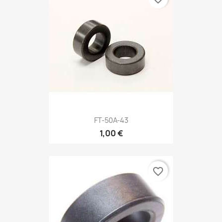
FT-50A-43
1,00 €
favorite_border