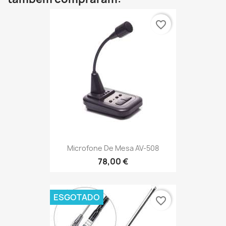
favorite_border
Microfone De Mesa AV-508
78,00 €
ESGOTADO
favorite_border