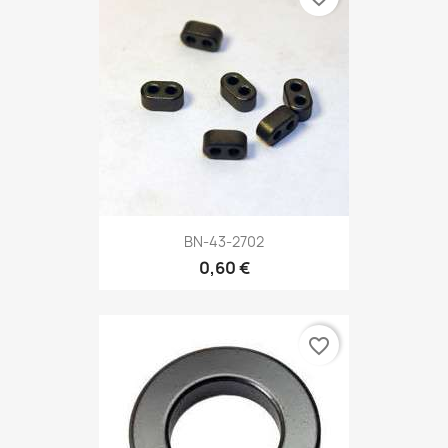
BN-43-2702
0,60 €
favorite_border