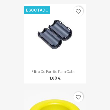
ESGOTADO
favorite_border
Filtro De Ferrite Para Cabo...
1,80 €
favorite_border