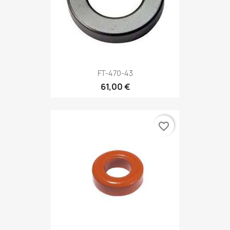
FT-470-43
61,00 €
favorite_border