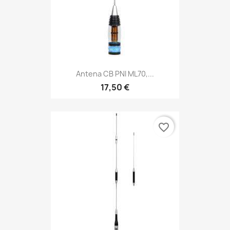
Antena CB PNI ML70,...
17,50 €
favorite_border