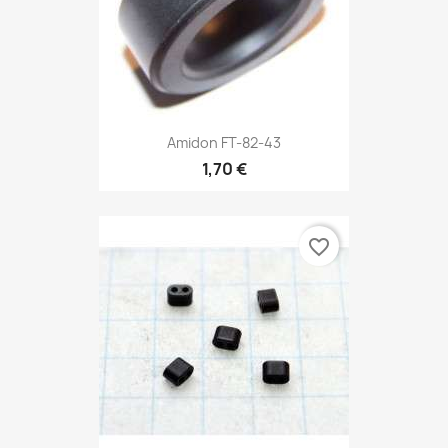
Amidon FT-82-43
1,70 €
favorite_border