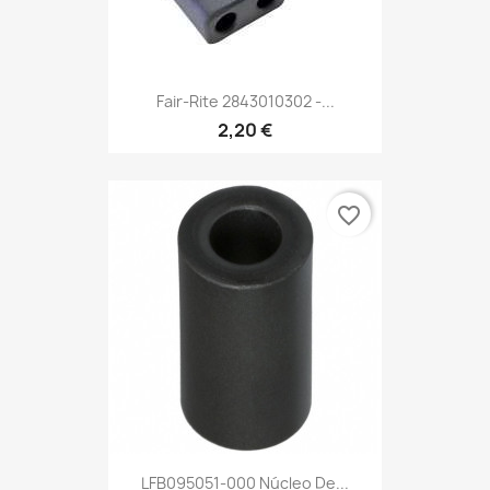
Fair-Rite 2843010302 -...
2,20 €
favorite_border
LFB095051-000 Núcleo De...