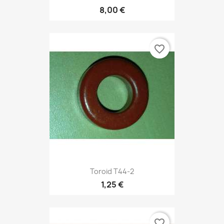
8,00 €
favorite_border
Toroid T44-2
1,25 €
favorite_border