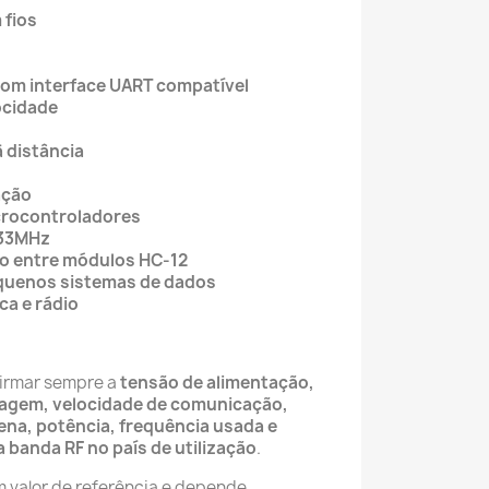
 fios
com interface UART compatível
ocidade
 distância
ação
crocontroladores
433MHz
o entre módulos HC-12
quenos sistemas de dados
ca e rádio
firmar sempre a
tensão de alimentação,
inagem, velocidade de comunicação,
na, potência, frequência usada e
a banda RF no país de utilização
.
 valor de referência e depende