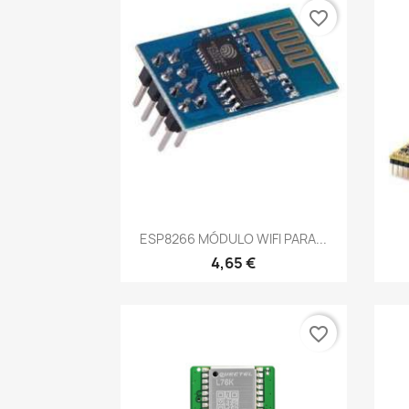
favorite_border
Vista rápida

ESP8266 MÓDULO WIFI PARA...
4,65 €
favorite_border