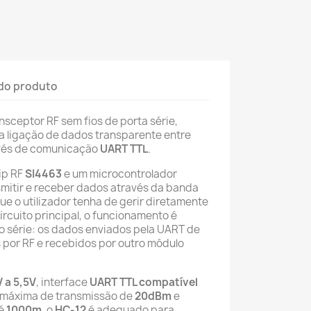
do produto
sceptor RF sem fios de porta série,
a ligação de dados transparente entre
vés de comunicação
UART TTL
.
ip RF
SI4463
e um microcontrolador
smitir e receber dados através da banda
e o utilizador tenha de gerir diretamente
circuito principal, o funcionamento é
o série: os dados enviados pela UART de
 por RF e recebidos por outro módulo
V a 5,5V
, interface
UART TTL compatível
a máxima de transmissão de
20dBm
e
té
1000m
, o
HC-12
é adequado para