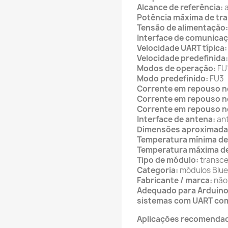
Alcance de referência:
a
Potência máxima de tr
Tensão de alimentação:
Interface de comunicaç
Velocidade UART típica:
Velocidade predefinida:
Modos de operação:
FU1
Modo predefinido:
FU3
Corrente em repouso n
Corrente em repouso n
Corrente em repouso n
Interface de antena:
ant
Dimensões aproximada
Temperatura mínima de
Temperatura máxima d
Tipo de módulo:
transce
Categoria:
módulos Bluet
Fabricante / marca:
não 
Adequado para Arduino,
sistemas com UART com
Aplicações recomenda