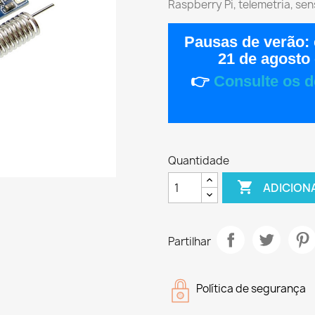
Raspberry Pi, telemetria, se
Pausas de verão:
21 de agosto
👉
Consulte os d
Quantidade

ADICION
Partilhar
Política de segurança