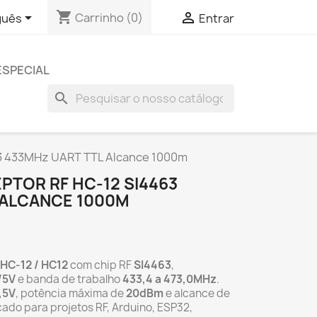
shopping_cart


Carrinho
(0)
guês
Entrar
ESPECIAL
search
63 433MHz UART TTL Alcance 1000m
TOR RF HC-12 SI4463
 ALCANCE 1000M
HC-12 / HC12
com chip RF
SI4463
,
/5V
e banda de trabalho
433,4 a 473,0MHz
.
,5V
, potência máxima de
20dBm
e alcance de
icado para projetos RF, Arduino, ESP32,