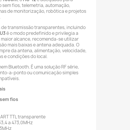
 sem fios, telemetria, automação,
as de monitorização, robótica e projetos
.
de transmissão transparentes, incluindo
FU3
é o modo predefinido e privilegia a
 maior alcance, recomenda-se utilizar
são mais baixas e antena adequada. O
mpre da antena, alimentação, velocidade,
s e condições do local.
nem Bluetooth. É uma solução RF série,
onto-a-ponto ou comunicação simples
patíveis.
ais
sem fios
ART TTL transparente
3,4 a 473,0MHz
3MHz