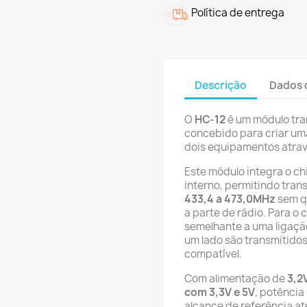
Política de entrega
Descrição
Dados 
O
HC-12
é um módulo tran
concebido para criar um
dois equipamentos atra
Este módulo integra o ch
interno, permitindo tran
433,4 a 473,0MHz
sem qu
a parte de rádio. Para o 
semelhante a uma ligaçã
um lado são transmitidos
compatível.
Com alimentação de
3,2
com 3,3V e 5V
, potênci
alcance de referência a