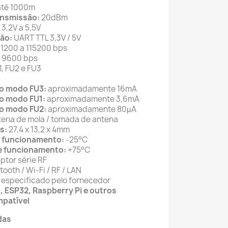
té 1000m
ansmissão:
20dBm
3,2V a 5,5V
ão:
UART TTL 3,3V / 5V
1200 a 115200 bps
9600 bps
, FU2 e FU3
o modo FU3:
aproximadamente 16mA
o modo FU1:
aproximadamente 3,6mA
o modo FU2:
aproximadamente 80µA
ena de mola / tomada de antena
s:
27,4 x 13,2 x 4mm
 funcionamento:
-25°C
e funcionamento:
+75°C
ptor série RF
ooth / Wi-Fi / RF / LAN
especificado pelo fornecedor
 ESP32, Raspberry Pi e outros
patível
das