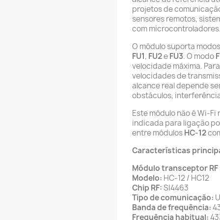
projetos de comunicação
sensores remotos, sistem
com microcontroladores
O módulo suporta modos 
FU1
,
FU2
e
FU3
. O modo
velocidade máxima. Para
velocidades de transmis
alcance real depende se
obstáculos, interferência
Este módulo não é Wi-Fi 
indicada para ligação p
entre módulos
HC-12
com
Características princip
Módulo transceptor RF 
Modelo:
HC-12 / HC12
Chip RF:
SI4463
Tipo de comunicação:
U
Banda de frequência:
43
Frequência habitual:
43