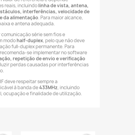
s reais, incluindo
linha de vista, antena,
bstáculos, interferências, velocidade de
e da alimentação
. Para maior alcance,
 baixa e antena adequada.
 comunicação série sem fios e
em modo
half-duplex
, pelo que não deve
gação full-duplex permanente. Para
, recomenda-se implementar no software
ção, repetição de envio e verificação
eduzir perdas causadas por interferências
o.
RF deve respeitar sempre a
licável à banda de
433MHz
, incluindo
l, ocupação e finalidade de utilização.