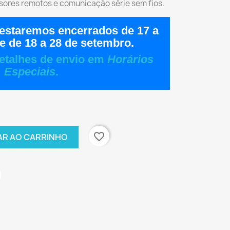
nsores remotos e comunicação série sem fios.
estaremos encerrados de
17 a
e de
18 a 28 de setembro
.
etalhes de envio em
Horários
Especiais
.
favorite_border
AR AO CARRINHO