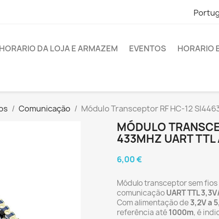
Portu
HORARIO DA LOJA E ARMAZEM
EVENTOS
HORARIO 
os
Comunicação
Módulo Transceptor RF HC-12 SI44
MÓDULO TRANSCEP
433MHZ UART TTL
6,00 €
Módulo transceptor sem fios
comunicação
UART TTL 3,3V
Com alimentação de
3,2V a 5
referência até
1000m
, é ind