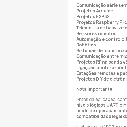
Comunicação série sem
Projetos Arduino
Projetos ESP32
Projetos Raspberry Pi 
Telemetria de baixa vel
Sensores remotos
Automação e controlo à
Robótica
Sistemas de monitoriz
Comunicação entre mi
Projetos RF na banda 
Ligações ponto-a-pont
Estações remotas e pe
Projetos DIY de eletróni
Nota importante
Antes da aplicação, con
níveis lógicos UART, p
modo de operação, ante
compatibilidade legal d
O alcance de
1000m
é um