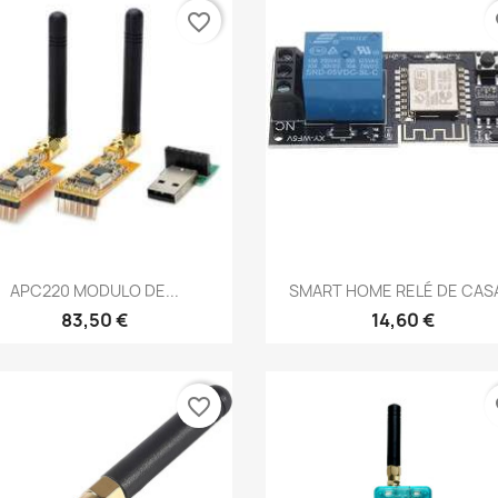
favorite_border
fa
Vista rápida
Vista rápida


APC220 MODULO DE...
SMART HOME RELÉ DE CASA
83,50 €
14,60 €
favorite_border
fa