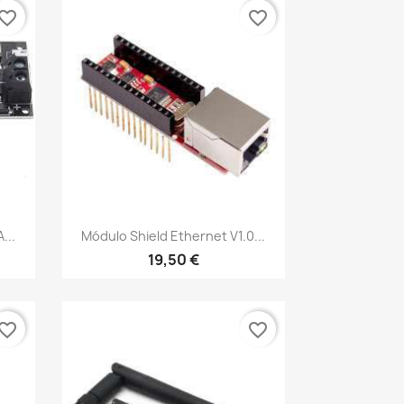
vorite_border
favorite_border
Vista rápida

...
Módulo Shield Ethernet V1.0...
19,50 €
vorite_border
favorite_border