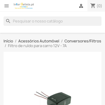
shopping_cart


(0)
search
Início
Acessórios Automóvel
Conversores/Filtros
Filtro de ruído para carro 12V - 7A