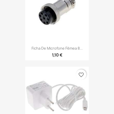
Ficha De Microfone Fêmea 8...
1,10 €
favorite_border