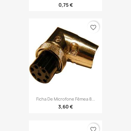
0,75 €
favorite_border
Ficha De Microfone Fêmea 8...
3,60 €
favorite_border