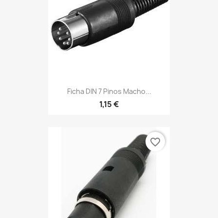
Ficha DIN 7 Pinos Macho...
1,15 €
favorite_border