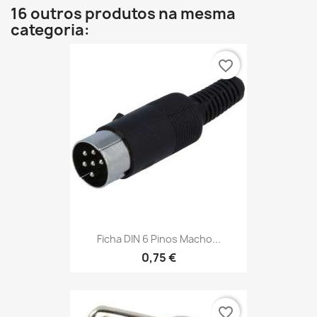
16 outros produtos na mesma
categoria:
favorite_border
Ficha DIN 6 Pinos Macho...
0,75 €
favorite_border