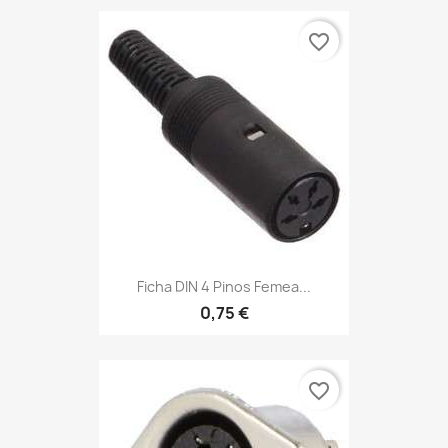
favorite_border
Ficha DIN 4 Pinos Femea...
0,75 €
favorite_border