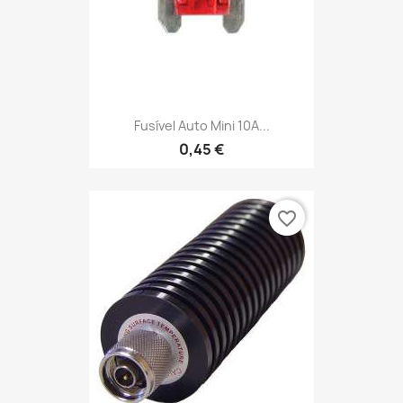
Fusível Auto Mini 10A...
0,45 €
favorite_border