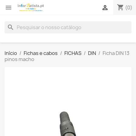
shopping_cart


(0)
search
Início
Fichas e cabos
FICHAS
DIN
Ficha DIN 13
pinos macho