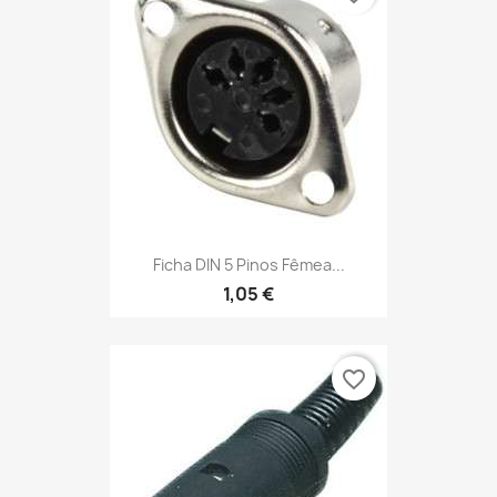
Ficha DIN 5 Pinos Fêmea...
1,05 €
favorite_border