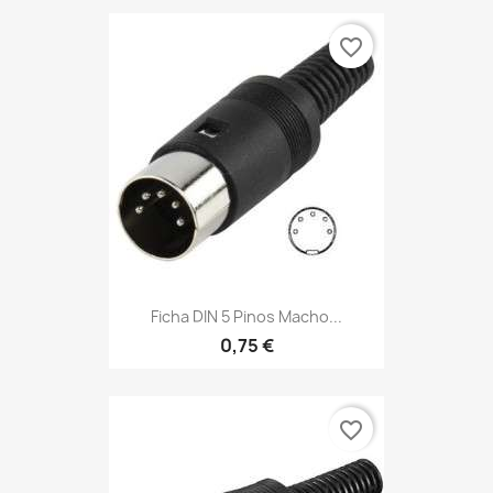
favorite_border
Ficha DIN 5 Pinos Macho...
0,75 €
favorite_border