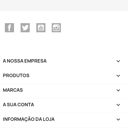
Facebook
Twitter
YouTube
Instagram
A NOSSA EMPRESA

PRODUTOS

MARCAS

A SUA CONTA

INFORMAÇÃO DA LOJA
keyboard_arrow_down