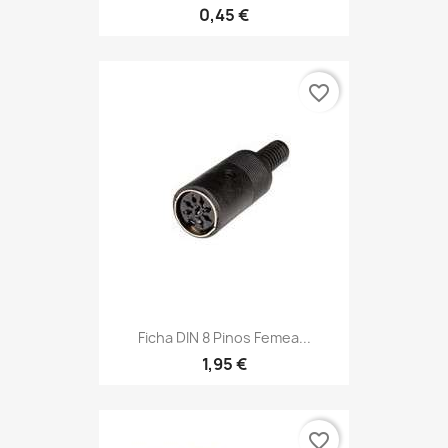
0,45 €
favorite_border
Ficha DIN 8 Pinos Femea...
1,95 €
favorite_border