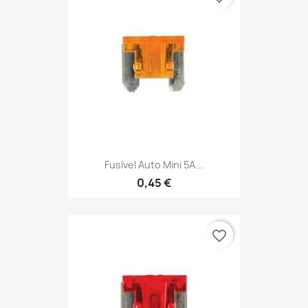
Fusível Auto Mini 5A...
0,45 €
favorite_border