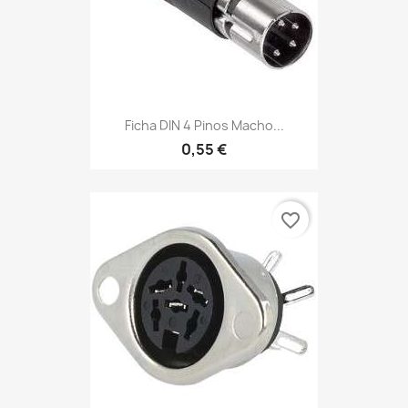
Ficha DIN 4 Pinos Macho...
0,55 €
favorite_border