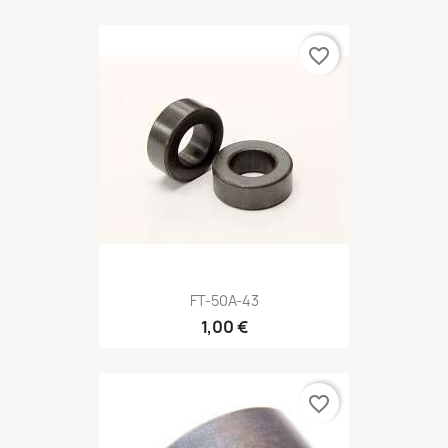
favorite_border
FT-50A-43
1,00 €
favorite_border