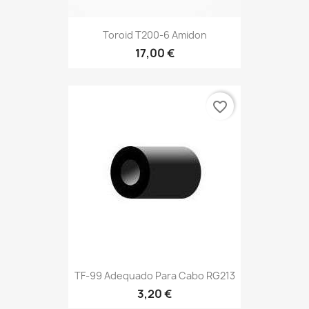
Toroid T200-6 Amidon
17,00 €
favorite_border
TF-99 Adequado Para Cabo RG213
3,20 €