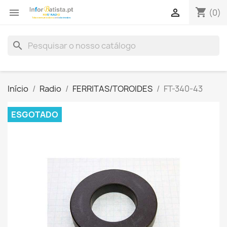
shopping_cart


(0)
search
Início
Radio
FERRITAS/TOROIDES
FT-340-43
ESGOTADO