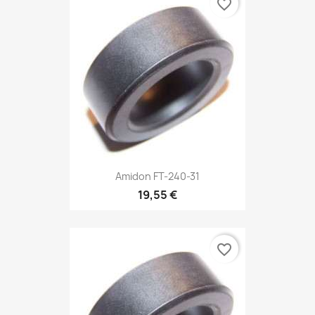
favorite_border
Amidon FT-240-31
19,55 €
favorite_border