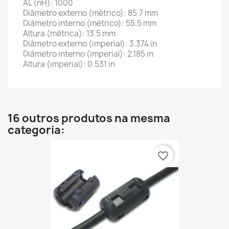
AL (nH): 1000
Diâmetro externo (métrico): 85.7 mm
Diâmetro interno (métrico): 55.5 mm
Altura (métrica): 13.5 mm
Diâmetro externo (imperial): 3.374 in
Diâmetro interno (imperial): 2.185 in
Altura (imperial): 0.531 in
16 outros produtos na mesma
categoria:
favorite_border