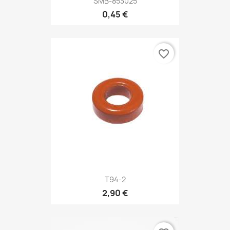
SMB-853025
0,45 €
favorite_border
T94-2
2,90 €