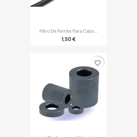
Filtro De Ferrite Para Cabo...
1,50 €
favorite_border