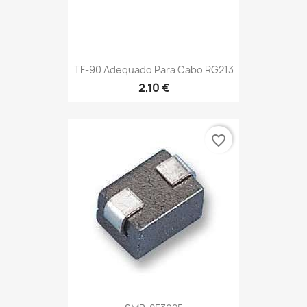
TF-90 Adequado Para Cabo RG213
2,10 €
favorite_border