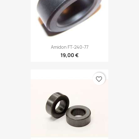
Amidon FT-240-77
19,00 €
favorite_border