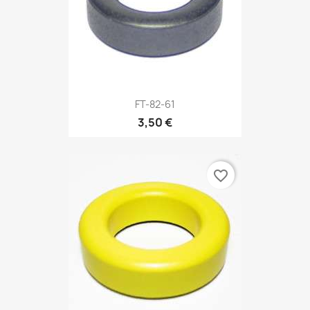
FT-82-61
3,50 €
favorite_border