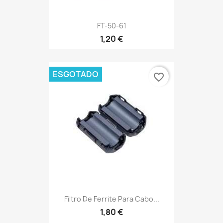
FT-50-61
1,20 €
ESGOTADO
favorite_border
Filtro De Ferrite Para Cabo...
1,80 €