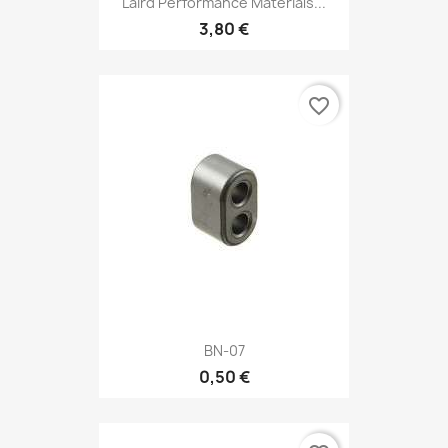
Laird Performance Materials...
3,80 €
favorite_border
BN-07
0,50 €