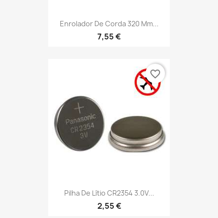
Enrolador De Corda 320 Mm...
7,55 €
favorite_border
Pilha De Lítio CR2354 3.0V...
2,55 €