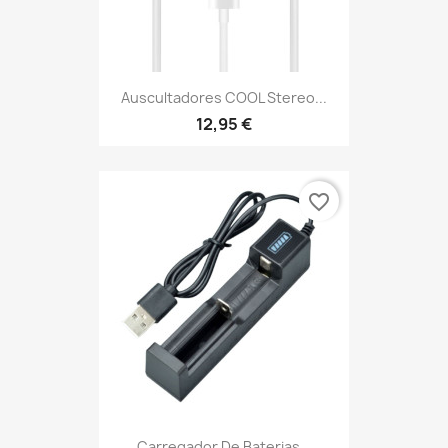
Auscultadores COOL Stereo...
12,95 €
favorite_border
Carregador De Baterias...