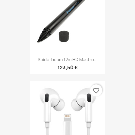
Spiderbeam 12m HD Mastro...
123,50 €
favorite_border