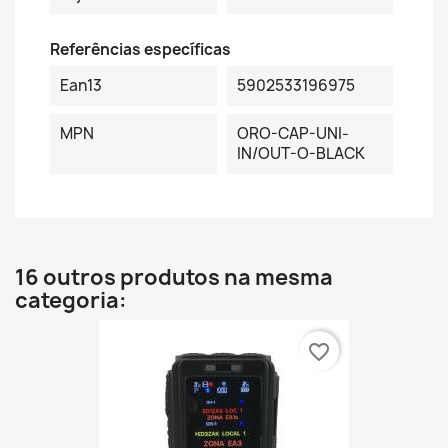
Referências específicas
Ean13
5902533196975
MPN
ORO-CAP-UNI-
IN/OUT-O-BLACK
16 outros produtos na mesma
categoria:
favorite_border