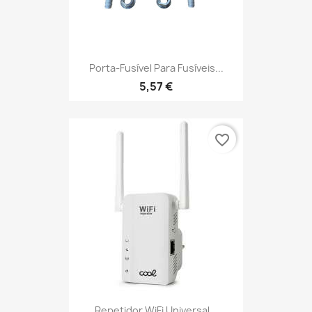
Porta-Fusível Para Fusíveis...
5,57 €
favorite_border
Repetidor WiFi Universal...