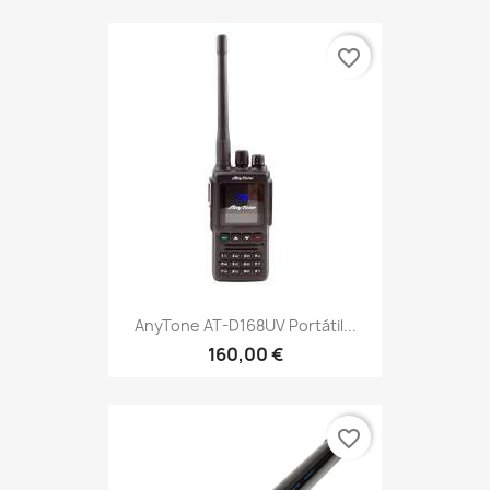
favorite_border
AnyTone AT-D168UV Portátil...
160,00 €
favorite_border