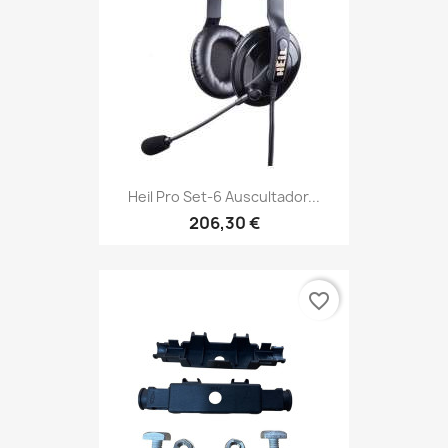
Heil Pro Set-6 Auscultador...
206,30 €
favorite_border