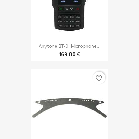
Anytone BT-01 Microphone...
169,00 €
favorite_border