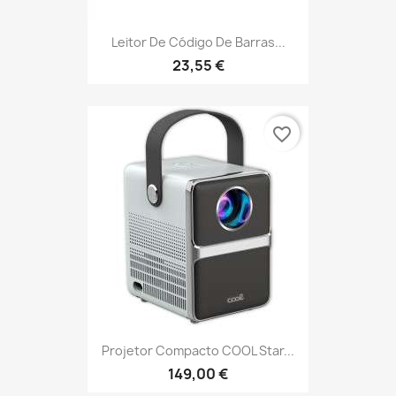
Leitor De Código De Barras...
23,55 €
favorite_border
Projetor Compacto COOL Star...
149,00 €