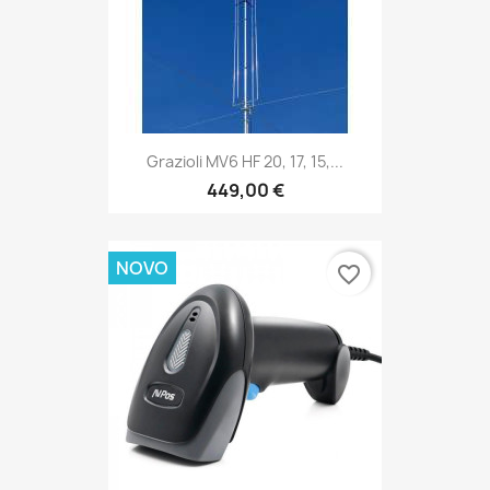
Grazioli MV6 HF 20, 17, 15,...
449,00 €
NOVO
favorite_border