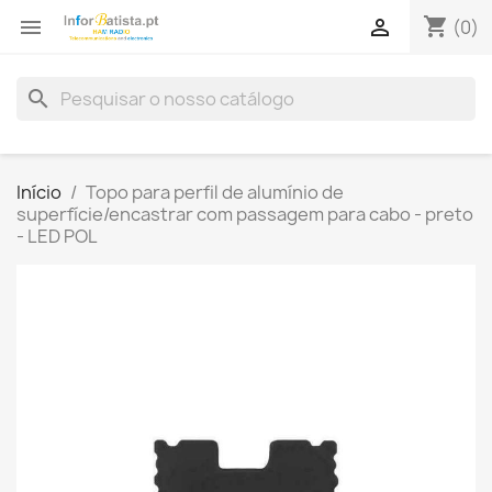
shopping_cart


(0)
search
Início
Topo para perfil de alumínio de
superfície/encastrar com passagem para cabo - preto
- LED POL