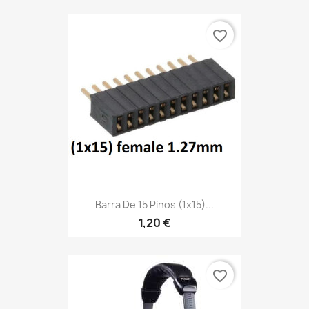
favorite_border
Barra De 15 Pinos (1x15)...
1,20 €
favorite_border