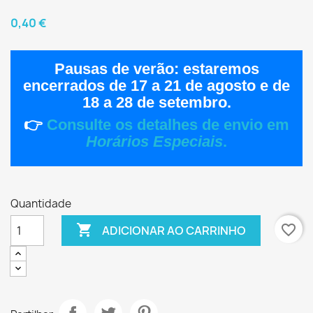
0,40 €
Pausas de verão:
estaremos
encerrados de
17 a 21 de agosto
e de
18 a 28 de setembro
.
👉
Consulte os detalhes de envio em
Horários Especiais
.
Quantidade

favorite_border
ADICIONAR AO CARRINHO