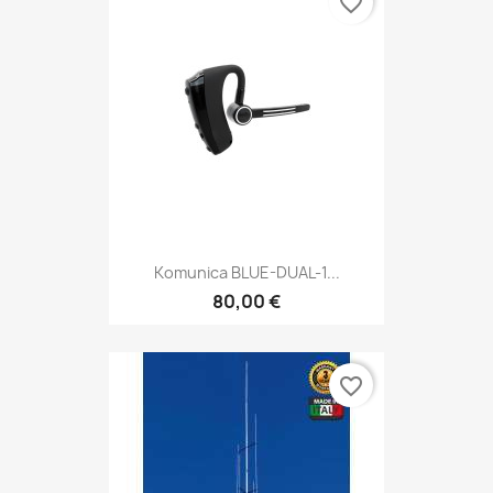
favorite_border
Komunica BLUE-DUAL-1...
80,00 €
favorite_border