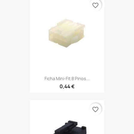
favorite_border
Ficha Mini-Fit 8 Pinos...
0,44 €
favorite_border