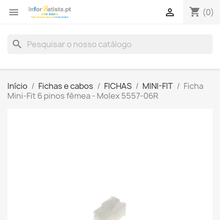
shopping_cart


(0)
search
Início
Fichas e cabos
FICHAS
MINI-FIT
Ficha
Mini-Fit 6 pinos fêmea - Molex 5557-06R