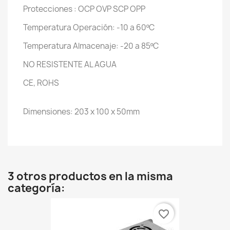
Protecciones : OCP OVP SCP OPP
Temperatura Operación: -10 a 60ºC
Temperatura Almacenaje: -20 a 85ºC
NO RESISTENTE AL AGUA
CE, ROHS
Dimensiones: 203 x 100 x 50mm
3 otros productos en la misma
categoría:
favorite_border