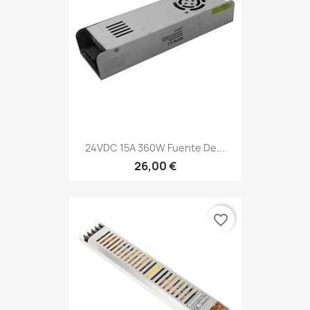
24VDC 15A 360W Fuente De...
26,00 €
favorite_border