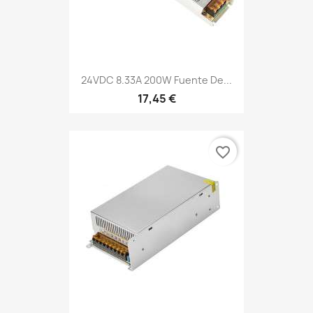
24VDC 8.33A 200W Fuente De...
17,45 €
favorite_border