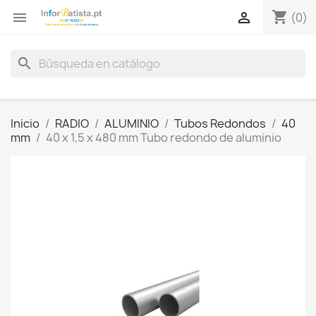
shopping_cart


(0)
search
Inicio
RADIO
ALUMINIO
Tubos Redondos
40
mm
40 x 1,5 x 480 mm Tubo redondo de aluminio