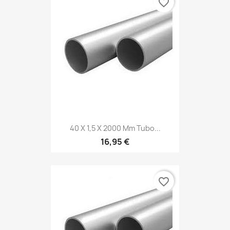
favorite_border
40 X 1,5 X 2000 Mm Tubo...
16,95 €
favorite_border