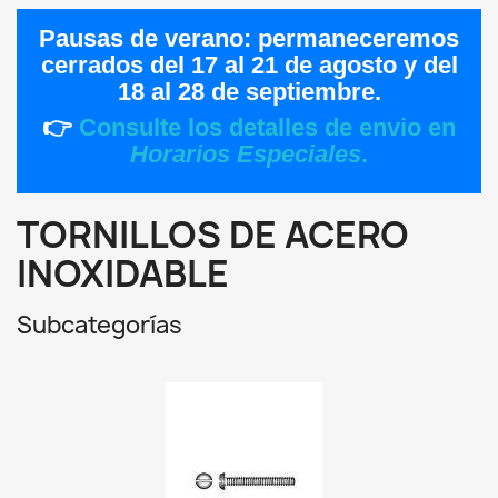
Pausas de verano:
permaneceremos
cerrados del
17 al 21 de agosto
y del
18 al 28 de septiembre
.
👉
Consulte los detalles de envio en
Horarios Especiales
.
TORNILLOS DE ACERO
INOXIDABLE
Subcategorías