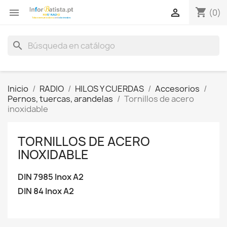
shopping_cart


(0)
search
Inicio
RADIO
HILOS Y CUERDAS
Accesorios
Pernos, tuercas, arandelas
Tornillos de acero
inoxidable
TORNILLOS DE ACERO
INOXIDABLE
DIN 7985 Inox A2
DIN 84 Inox A2