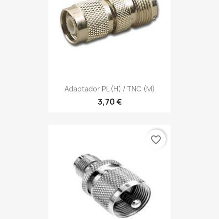
Adaptador PL (h) / TNC (m)
3,70 €
favorite_border