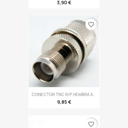
3,90 €
favorite_border
CONECTOR TNC R/P HEMBRA A...
9,85 €
favorite_border