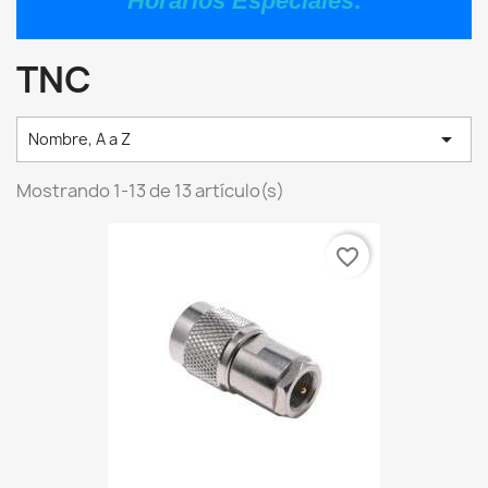
Horarios Especiales
.
TNC

Nombre, A a Z
Mostrando 1-13 de 13 artículo(s)
favorite_border