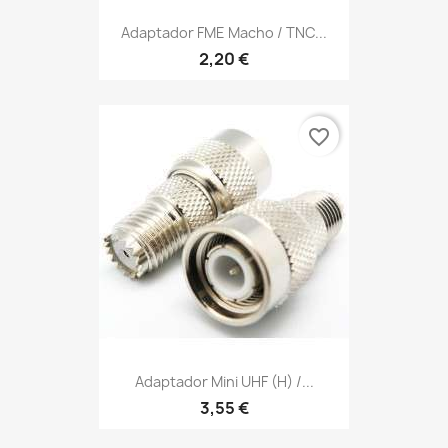
Adaptador FME Macho / TNC...
2,20 €
favorite_border
Adaptador Mini UHF (h) /...
3,55 €