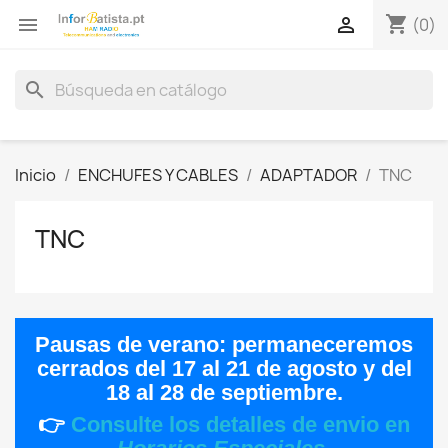
shopping_cart


(0)
search
Inicio
ENCHUFES Y CABLES
ADAPTADOR
TNC
TNC
Pausas de verano:
permaneceremos
cerrados del
17 al 21 de agosto
y del
18 al 28 de septiembre
.
👉
Consulte los detalles de envio en