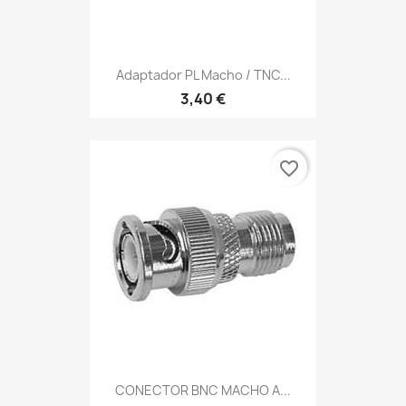
Adaptador PL Macho / TNC...
3,40 €
favorite_border
CONECTOR BNC MACHO A...