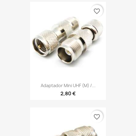
favorite_border
Adaptador Mini UHF (m) /...
2,80 €
favorite_border