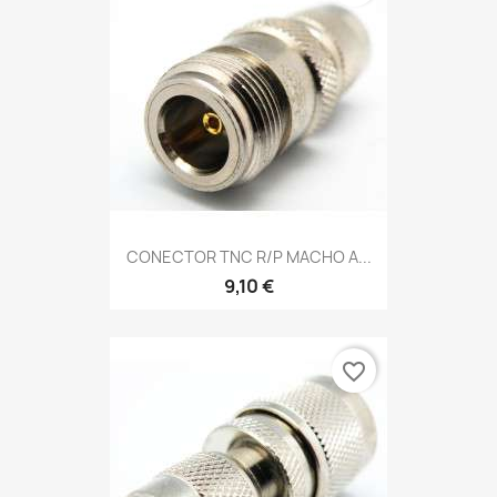
CONECTOR TNC R/P MACHO A...
9,10 €
favorite_border