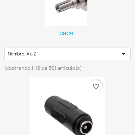
CRC9

Nombre, A a Z
Mostrando 1-18 de 361 artículo(s)
favorite_border