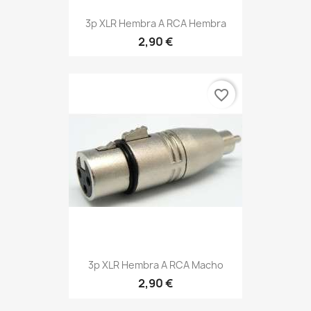
3p XLR Hembra A RCA Hembra
2,90 €
favorite_border
3p XLR Hembra A RCA Macho
2,90 €