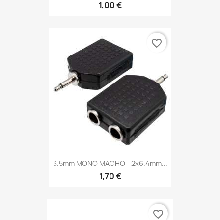
1,00 €
favorite_border
3.5mm MONO MACHO - 2x6.4mm...
1,70 €
favorite_border