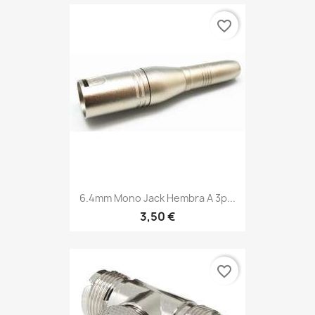
favorite_border
6.4mm Mono Jack Hembra A 3p...
3,50 €
favorite_border