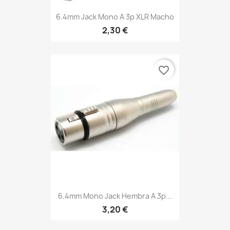
6.4mm Jack Mono A 3p XLR Macho
2,30 €
favorite_border
6.4mm Mono Jack Hembra A 3p...
3,20 €