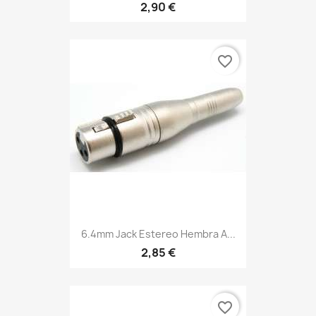
2,90 €
favorite_border
6.4mm Jack Estereo Hembra A...
2,85 €
favorite_border