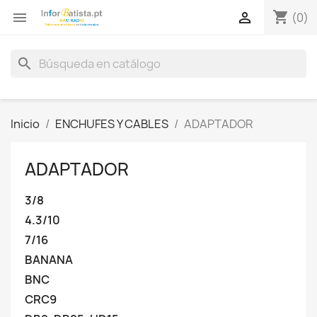
shopping_cart


(0)
search
Inicio
ENCHUFES Y CABLES
ADAPTADOR
ADAPTADOR
3/8
4.3/10
7/16
BANANA
BNC
CRC9