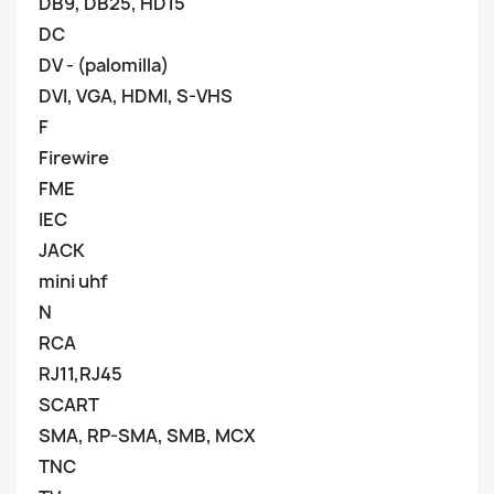
DB9, DB25, HD15
DC
DV - (palomilla)
DVI, VGA, HDMI, S-VHS
F
Firewire
FME
IEC
JACK
mini uhf
N
RCA
RJ11,RJ45
SCART
SMA, RP-SMA, SMB, MCX
TNC