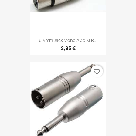
6.4mm Jack Mono A 3p XLR...
2,85 €
favorite_border