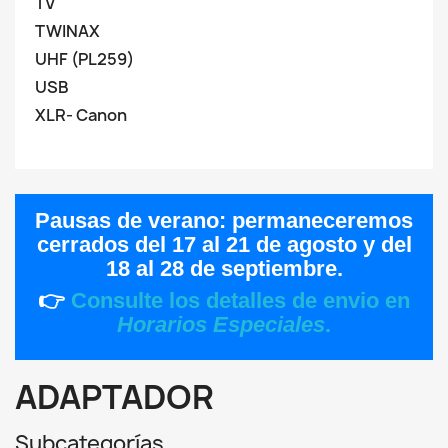
TV
TWINAX
UHF (PL259)
USB
XLR- Canon
Pausas de verano:
permaneceremos
cerrados del
17 al 21 de agosto
y del
18 al 28 de septiembre
.
👉
Consulte los detalles de envio en
Horarios Especiales
.
ADAPTADOR
Subcategorías