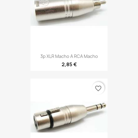
3p XLR Macho A RCA Macho
2,85 €
favorite_border