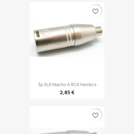
favorite_border
3p XLR Macho A RCA Hembra
2,85 €
favorite_border