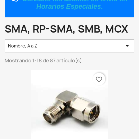
Horarios Especiales
.
SMA, RP-SMA, SMB, MCX

Nombre, A a Z
Mostrando 1-18 de 87 artículo(s)
favorite_border