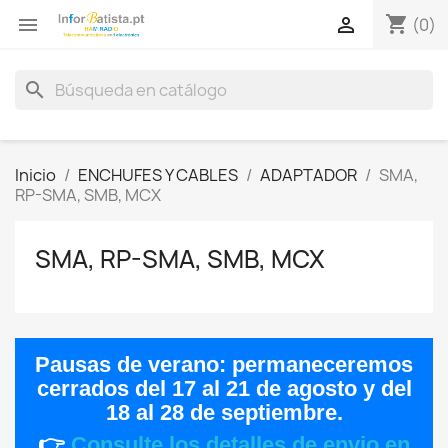
shopping_cart


(0)
search
Inicio
ENCHUFES Y CABLES
ADAPTADOR
SMA,
RP-SMA, SMB, MCX
SMA, RP-SMA, SMB, MCX
Pausas de verano:
permaneceremos
cerrados del
17 al 21 de agosto
y del
18 al 28 de septiembre
.
👉
Consulte los detalles de envio en