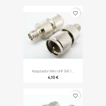
favorite_border
Adaptador Mini UHF (m) /...
4,10 €
favorite_border