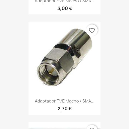
Adaptador FME Macho / SMA...
3,00 €
favorite_border
Adaptador FME Macho / SMA...
2,70 €