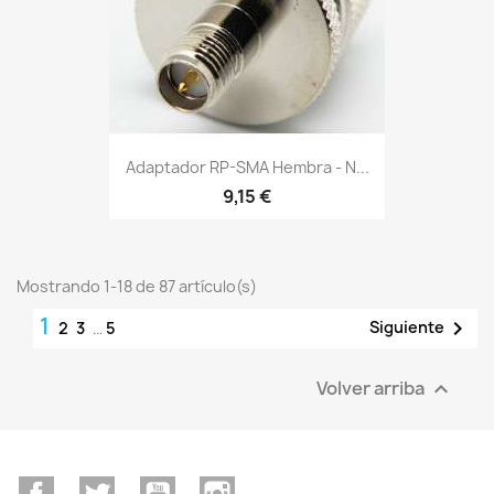
Adaptador RP-SMA Hembra - N...
9,15 €
Mostrando 1-18 de 87 artículo(s)
1

Siguiente
2
3
…
5
Volver arriba

Facebook
Twitter
YouTube
Instagram