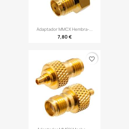
Adaptador MMCX Hembra-...
7,80 €
favorite_border