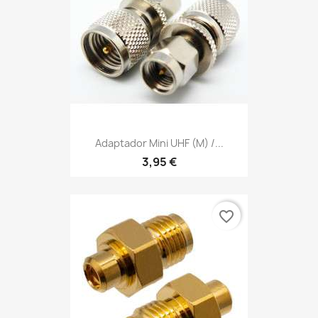
Adaptador Mini UHF (m) /...
3,95 €
favorite_border