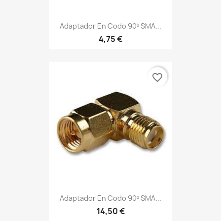
Adaptador En Codo 90º SMA...
4,75 €
favorite_border
Adaptador En Codo 90º SMA...
14,50 €