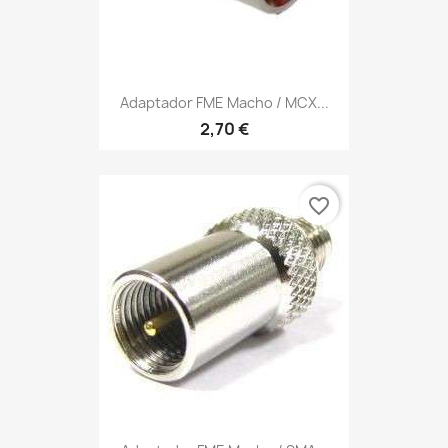
Adaptador FME Macho / MCX...
2,70 €
favorite_border