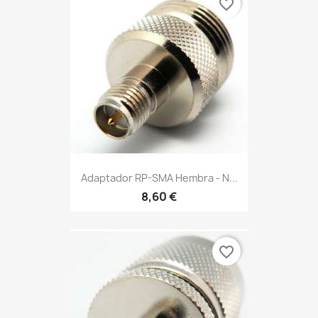
favorite_border
Adaptador RP-SMA Hembra - N...
8,60 €
favorite_border