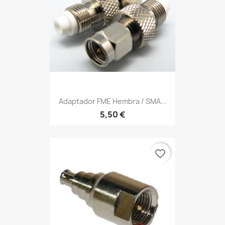
Adaptador FME Hembra / SMA...
5,50 €
favorite_border