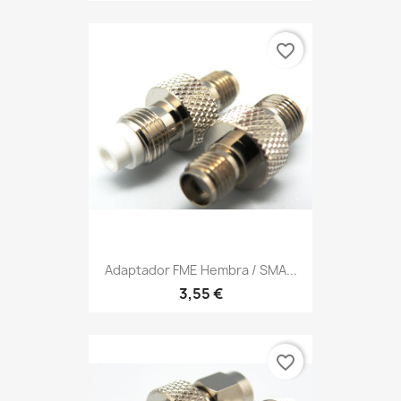
favorite_border
Adaptador FME Hembra / SMA...
3,55 €
favorite_border