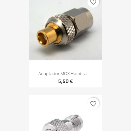
favorite_border
Adaptador MCX Hembra -...
5,50 €
favorite_border