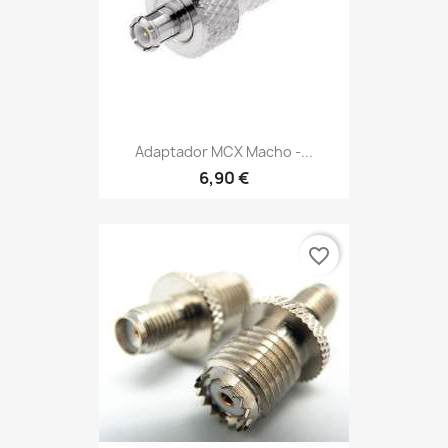
Adaptador MCX Macho -...
6,90 €
favorite_border