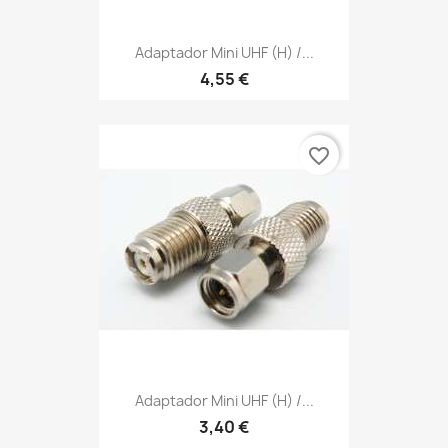
Adaptador Mini UHF (h) /...
4,55 €
favorite_border
Adaptador Mini UHF (h) /...
3,40 €