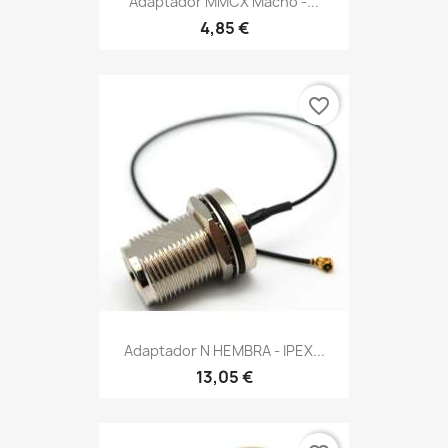
Adaptador MMCX Macho -...
4,85 €
favorite_border
Adaptador N HEMBRA - IPEX...
13,05 €