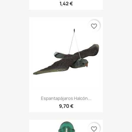
1,42 €
favorite_border
Espantapájaros Halcón...
9,70 €
favorite_border