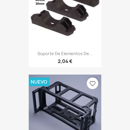
Soporte De Elementos De...
2,04 €
NUEVO
favorite_border