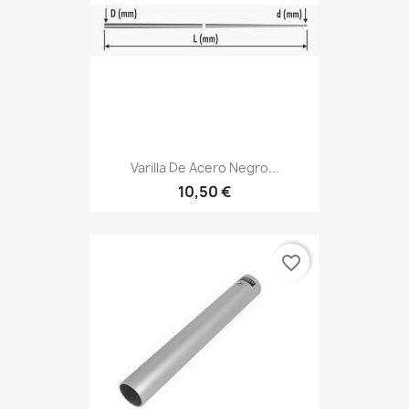
Varilla De Acero Negro...
10,50 €
favorite_border