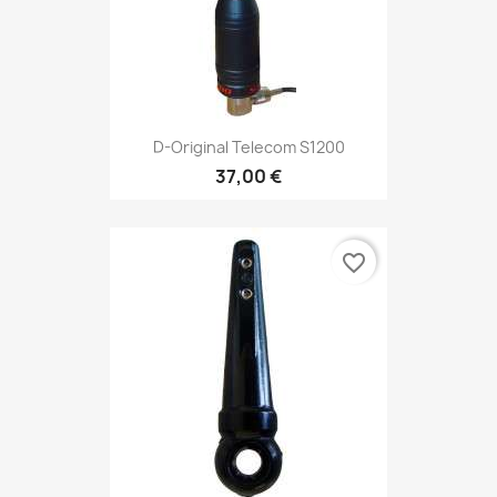
D-Original Telecom S1200
37,00 €
favorite_border