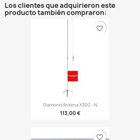
Los clientes que adquirieron este
producto también compraron:
favorite_border
Diamond Antena X300 - N
113,00 €
favorite_border