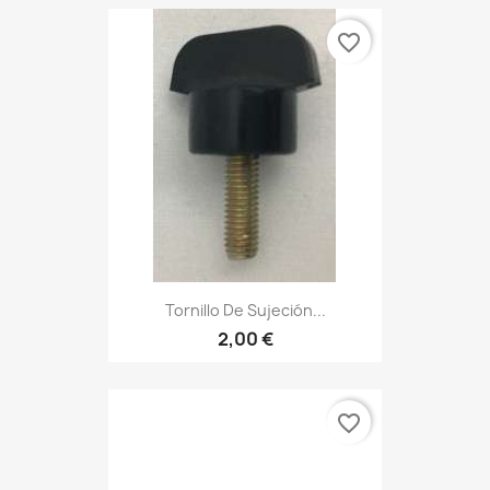
favorite_border
Tornillo De Sujeción...
2,00 €
favorite_border