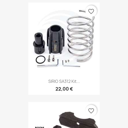
favorite_border
SIRIO SA312 Kit...
22,00 €
favorite_border