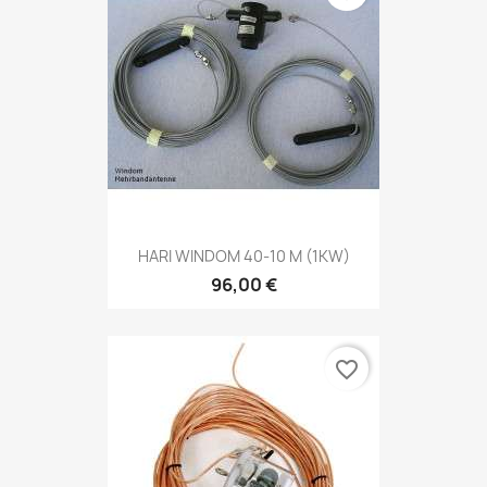
HARI WINDOM 40-10 M (1KW)
96,00 €
favorite_border