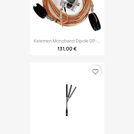
Kelemen Monoband Dipole DP-...
131,00 €
favorite_border