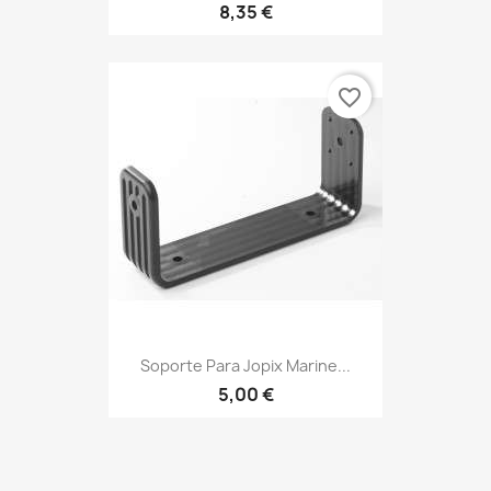
8,35 €
favorite_border
Soporte Para Jopix Marine...
5,00 €