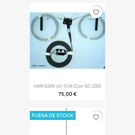
favorite_border
HARI G5RV 40-10 M (con SO-239)
75,00 €
FUERA DE STOCK
favorite_border