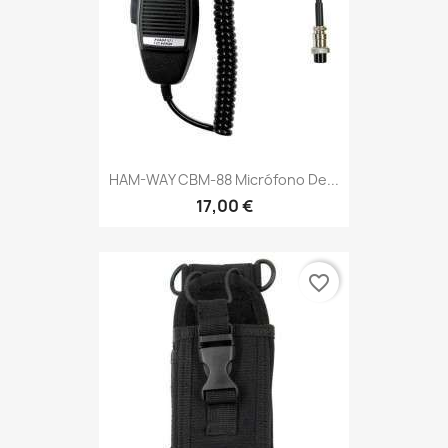
HAM-WAY CBM-88 Micrófono De...
17,00 €
favorite_border