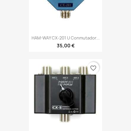
HAM-WAY CX-201 U Conmutador...
35,00 €
favorite_border