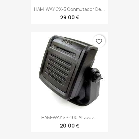
HAM-WAY CX-5 Conmutador De...
29,00 €
favorite_border
HAM-WAY SP-100 Altavoz...
20,00 €