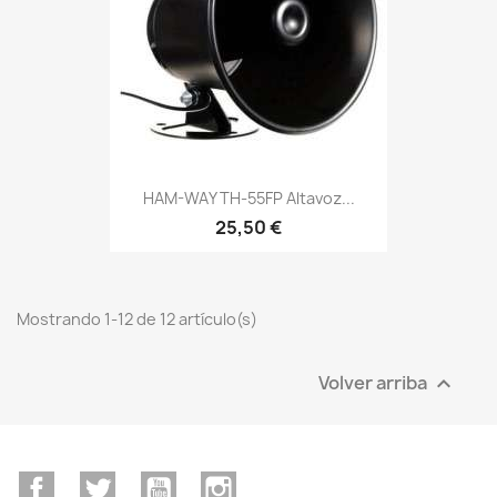
HAM-WAY TH-55FP Altavoz...
25,50 €
Mostrando 1-12 de 12 artículo(s)
Volver arriba

Facebook
Twitter
YouTube
Instagram