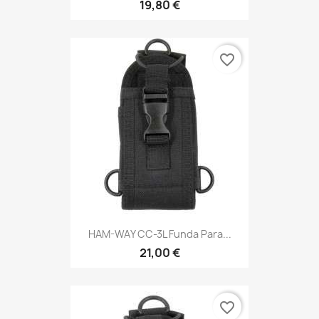
19,80 €
favorite_border
HAM-WAY CC-3L Funda Para...
21,00 €
favorite_border