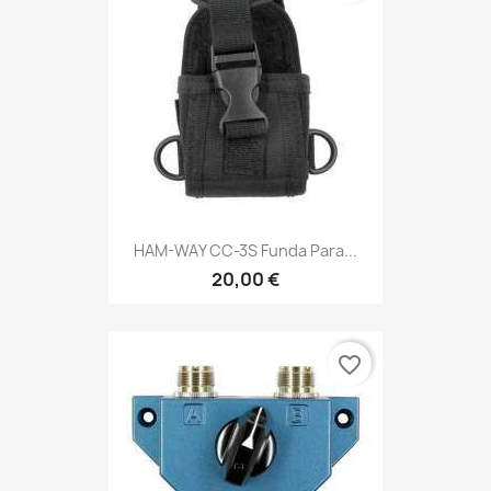
HAM-WAY CC-3S Funda Para...
20,00 €
favorite_border