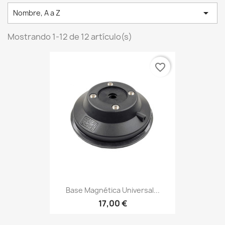

Nombre, A a Z
Mostrando 1-12 de 12 artículo(s)
favorite_border
Base Magnética Universal...
17,00 €