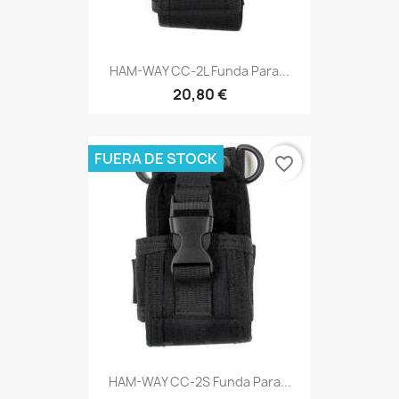
HAM-WAY CC-2L Funda Para...
20,80 €
FUERA DE STOCK
favorite_border
HAM-WAY CC-2S Funda Para...