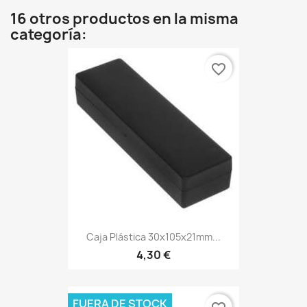
16 otros productos en la misma
categoría:
favorite_border
Caja Plástica 30x105x21mm...
4,30 €
FUERA DE STOCK