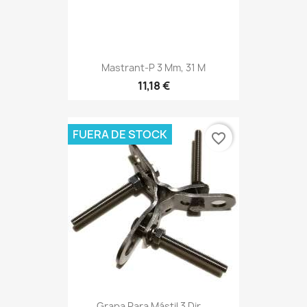
Mastrant-P 3 Mm, 31 M
11,18 €
FUERA DE STOCK
favorite_border
Grapa Para Mástil 3 Dir,...