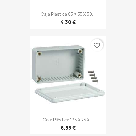
Caja Plástica 85 X 55 X 30...
4,30 €
favorite_border
Caja Plástica 135 X 75 X...
6,85 €