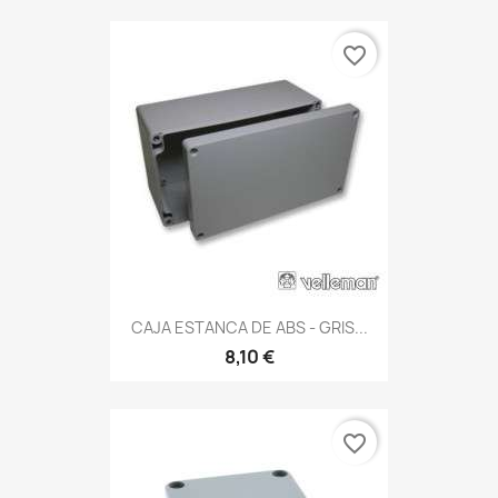
favorite_border
CAJA ESTANCA DE ABS - GRIS...
8,10 €
favorite_border