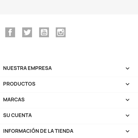
Facebook
Twitter
YouTube
Instagram
NUESTRA EMPRESA

PRODUCTOS

MARCAS

SU CUENTA

INFORMACIÓN DE LA TIENDA
keyboard_arrow_down