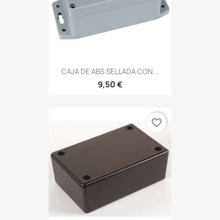
CAJA DE ABS SELLADA CON...
9,50 €
favorite_border