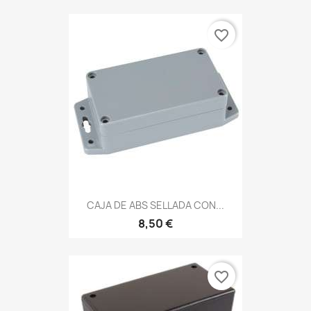
favorite_border
CAJA DE ABS SELLADA CON...
8,50 €
favorite_border