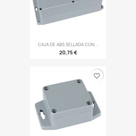
CAJA DE ABS SELLADA CON...
20,75 €
favorite_border