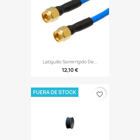
Latiguillo Semirrígido De...
12,10 €
FUERA DE STOCK
favorite_border