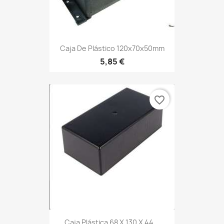
Caja De Plástico 120x70x50mm
5,85 €
favorite_border
Caja Plástica 68 X 130 X 44...