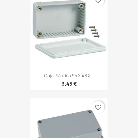
favorite_border
Caja Plástica 95 X 48 X...
3,45 €
favorite_border