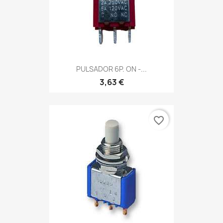
PULSADOR 6P. ON -...
3,63 €
favorite_border