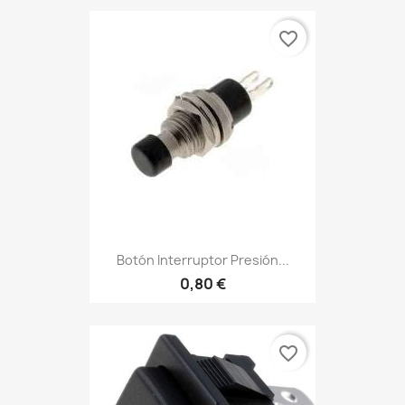
favorite_border
Botón Interruptor Presión...
0,80 €
favorite_border