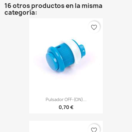
16 otros productos en la misma
categoría:
favorite_border
Pulsador OFF-(ON)...
0,70 €
favorite_border