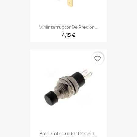
Miniinterruptor De Presión...
4,15 €
favorite_border
Botón Interruptor Presión...