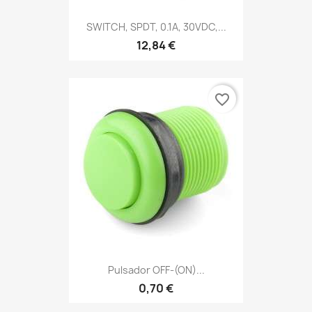
SWITCH, SPDT, 0.1A, 30VDC,...
12,84 €
favorite_border
Pulsador OFF-(ON)...
0,70 €