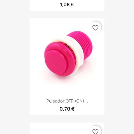
1,08 €
favorite_border
Pulsador OFF-(ON)...
0,70 €
favorite_border