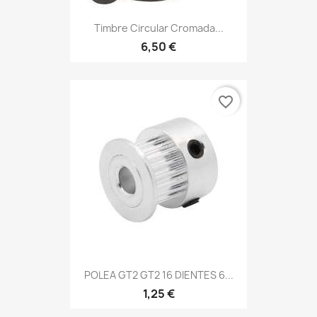
Timbre Circular Cromada...
6,50 €
favorite_border
POLEA GT2 GT2 16 DIENTES 6...
1,25 €