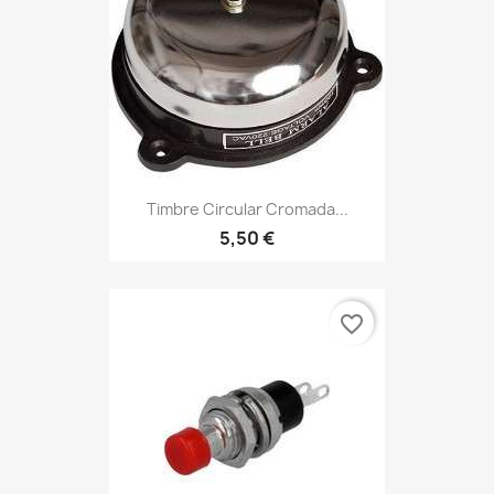
Timbre Circular Cromada...
5,50 €
favorite_border