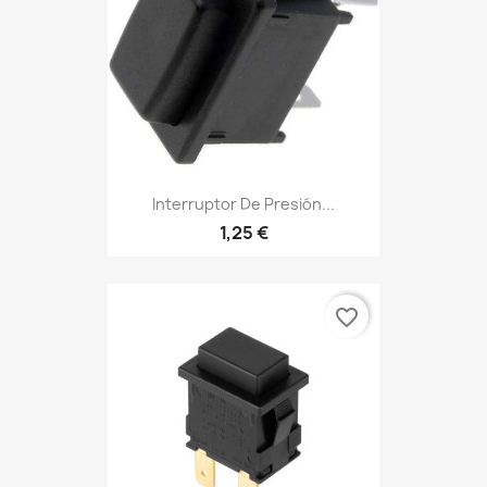
Interruptor De Presión...
1,25 €
favorite_border