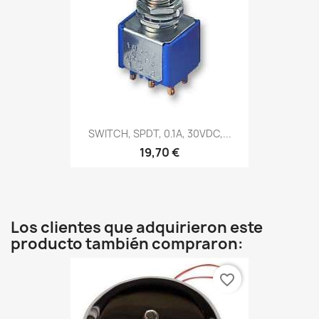
SWITCH, SPDT, 0.1A, 30VDC,...
19,70 €
Los clientes que adquirieron este
producto también compraron:
favorite_border