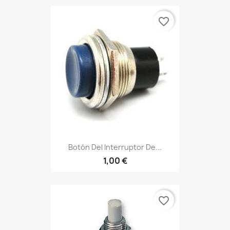
favorite_border
Botón Del Interruptor De...
1,00 €
favorite_border