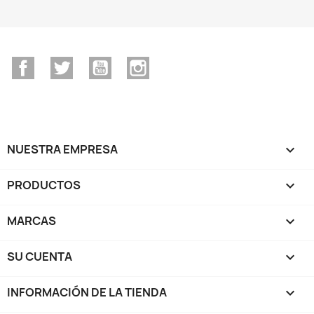
Facebook
Twitter
YouTube
Instagram
NUESTRA EMPRESA

PRODUCTOS

MARCAS

SU CUENTA

INFORMACIÓN DE LA TIENDA
keyboard_arrow_down