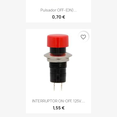
Pulsador OFF-(ON)...
0,70 €
favorite_border
INTERRUPTOR ON-OFF, 125V....
1,55 €