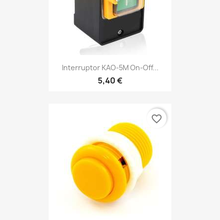
Interruptor KAO-5M On-Off...
5,40 €
favorite_border