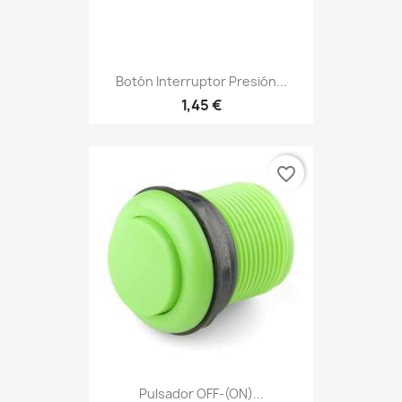
Botón Interruptor Presión...
1,45 €
favorite_border
Pulsador OFF-(ON)...