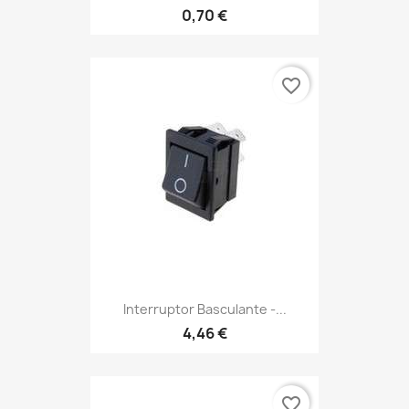
0,70 €
favorite_border
Interruptor Basculante -...
4,46 €
favorite_border