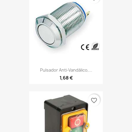
Pulsador Anti-Vandálico,...
1,68 €
favorite_border