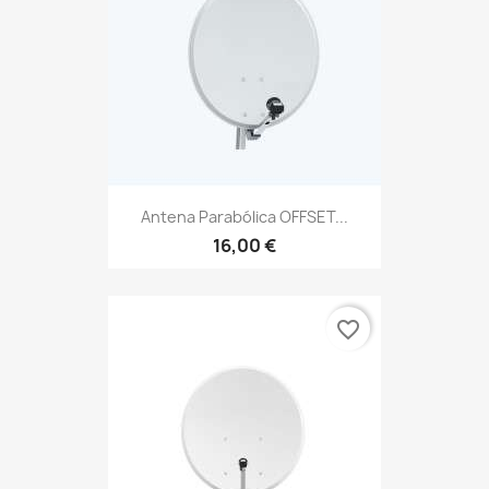
Antena Parabólica OFFSET...
16,00 €
favorite_border