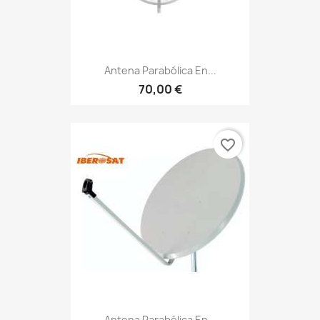
Antena Parabólica En...
70,00 €
favorite_border
Antena Parabólica En...