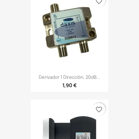
favorite_border
Derivador 1 Dirección, 20dB...
1,90 €
favorite_border