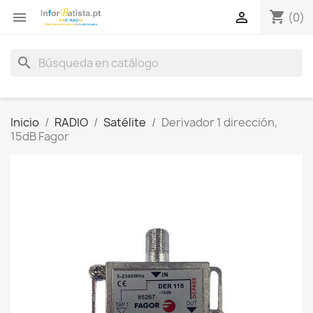
shopping_cart


(0)
search
Inicio
RADIO
Satélite
Derivador 1 dirección,
15dB Fagor