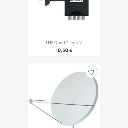
LNB Quad Dicom IV
10,30 €
favorite_border