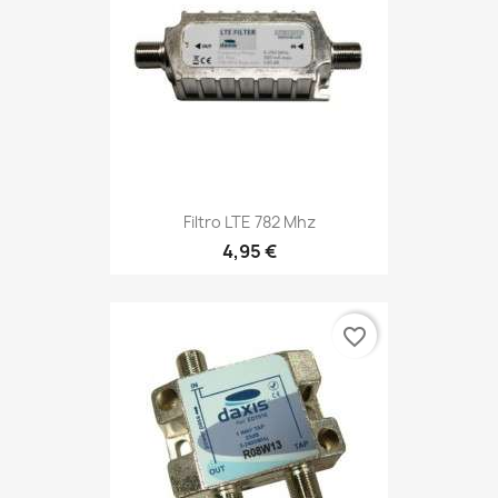
Filtro LTE 782 Mhz
4,95 €
favorite_border