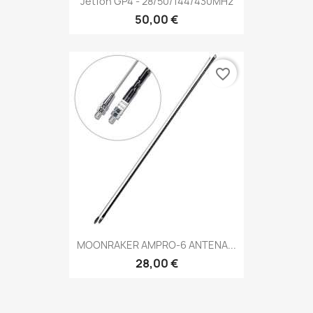
Jetfon GP4 - 28/50/144/430MHz
50,00 €
favorite_border
MOONRAKER AMPRO-6 ANTENA...
28,00 €