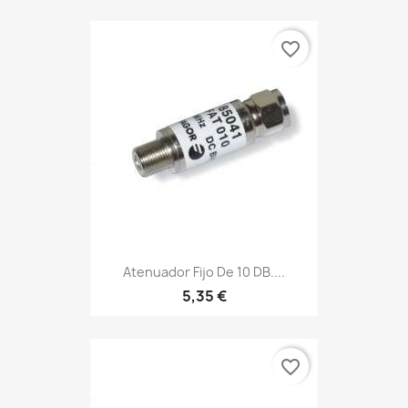
favorite_border
Atenuador Fijo De 10 DB....
5,35 €
favorite_border