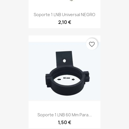
Soporte 1 LNB Universal NEGRO
2,10 €
favorite_border
Soporte 1 LNB 60 Mm Para...
1,50 €