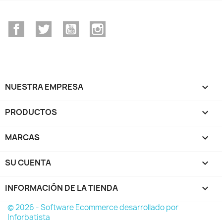
Facebook
Twitter
YouTube
Instagram
NUESTRA EMPRESA

PRODUCTOS

MARCAS

SU CUENTA

INFORMACIÓN DE LA TIENDA
keyboard_arrow_down
© 2026 - Software Ecommerce desarrollado por
Inforbatista