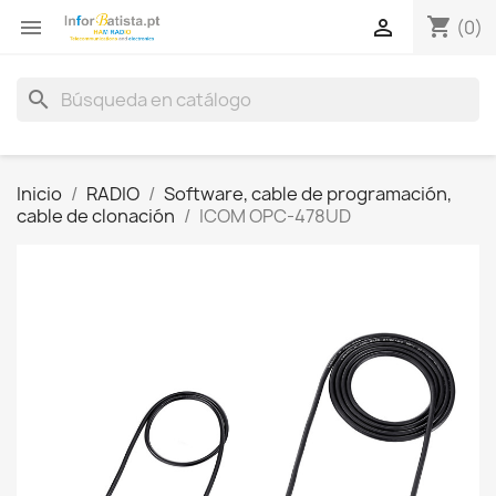
shopping_cart


(0)
search
Inicio
RADIO
Software, cable de programación,
cable de clonación
ICOM OPC-478UD