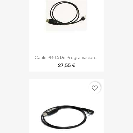
Cable PR-14 De Programacion...
27,55 €
favorite_border