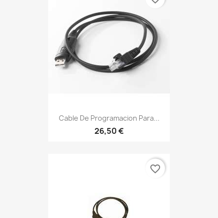
Cable De Programacion Para...
26,50 €
favorite_border