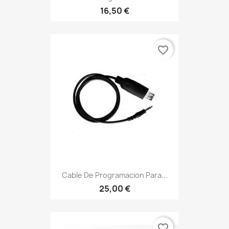
16,50 €
favorite_border
Cable De Programacion Para...
25,00 €
favorite_border