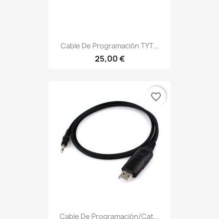
Cable De Programación TYT...
25,00 €
favorite_border
Cable De Programación/Cat...