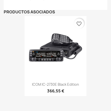
PRODUCTOS ASOCIADOS
favorite_border
ICOM IC-2730E Black Edition
366,55 €