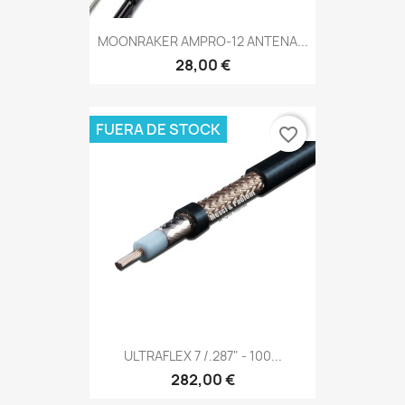
MOONRAKER AMPRO-12 ANTENA...
28,00 €
FUERA DE STOCK
favorite_border
ULTRAFLEX 7 /.287" - 100...
282,00 €