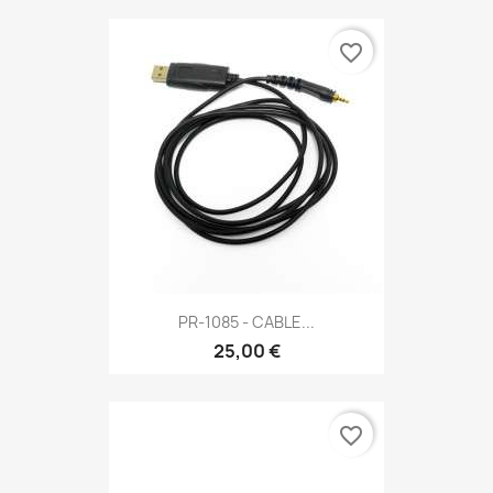
favorite_border
PR-1085 - CABLE...
25,00 €
favorite_border