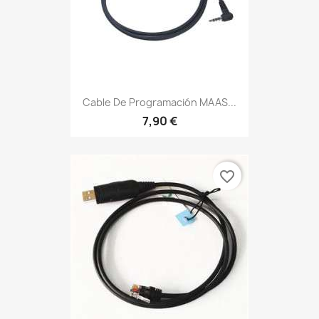
Cable De Programación MAAS...
7,90 €
favorite_border