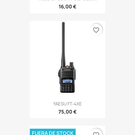
16,00 €
favorite_border
YAESU FT-4XE
75,00 €
FUERA DE STOCK