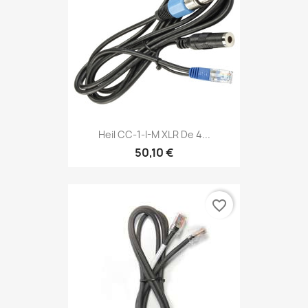
Heil CC-1-I-M XLR De 4...
50,10 €
favorite_border