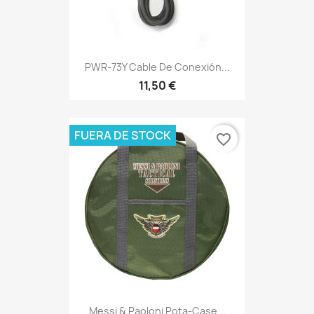
PWR-73Y Cable De Conexión...
11,50 €
FUERA DE STOCK
favorite_border
Messi & Paoloni Pota-Case...