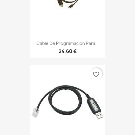
Cable De Programacion Para...
24,60 €
favorite_border