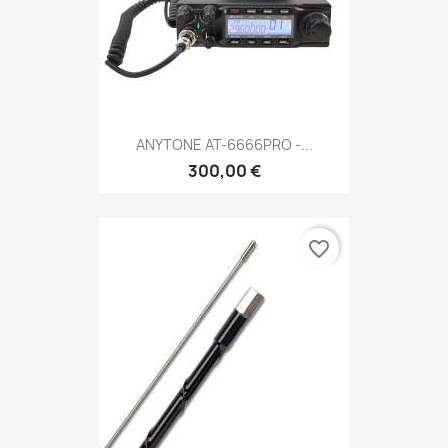
ANYTONE AT-6666PRO -...
300,00 €
favorite_border