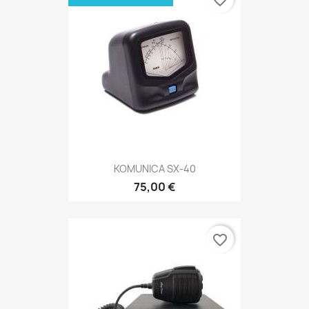
favorite_border
KOMUNICA SX-40
75,00 €
favorite_border