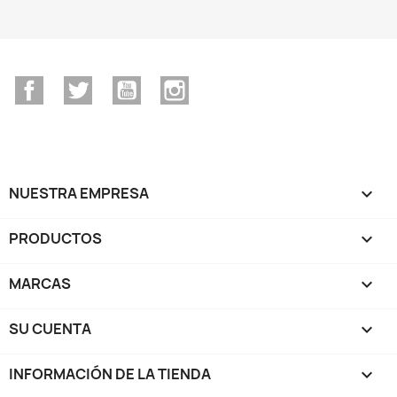
Facebook
Twitter
YouTube
Instagram
NUESTRA EMPRESA

PRODUCTOS

MARCAS

SU CUENTA

INFORMACIÓN DE LA TIENDA
keyboard_arrow_down