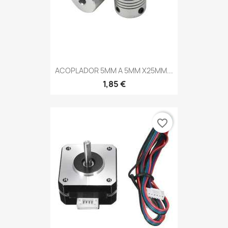
ACOPLADOR 5MM A 5MM X25MM...
1,85 €
favorite_border