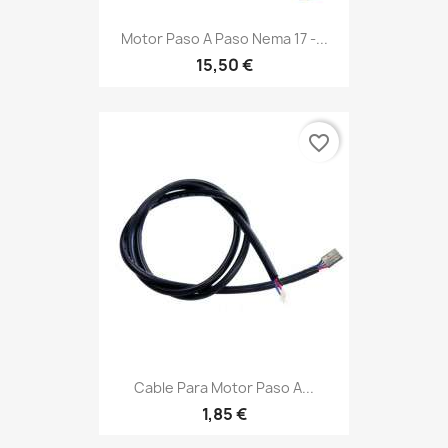
Motor Paso A Paso Nema 17 -...
15,50 €
favorite_border
Cable Para Motor Paso A...
1,85 €