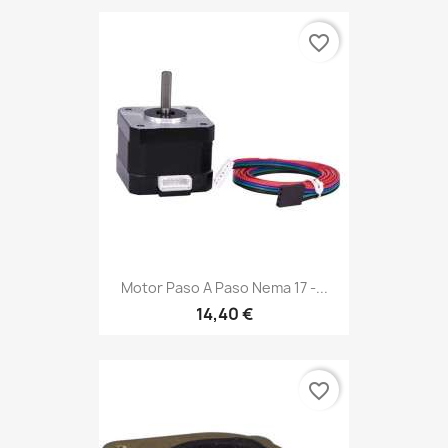
favorite_border
Motor Paso A Paso Nema 17 -...
14,40 €
favorite_border