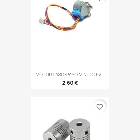
MOTOR PASO-PASO MINI DC 5V...
2,60 €
favorite_border