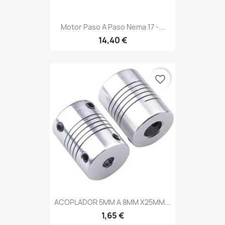
Motor Paso A Paso Nema 17 -...
14,40 €
favorite_border
ACOPLADOR 5MM A 8MM X25MM...
1,65 €