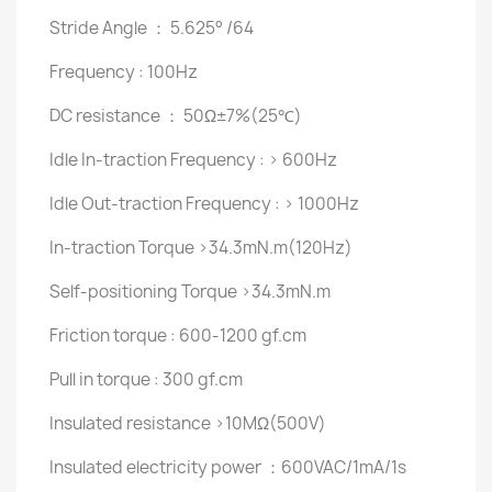
Stride Angle ： 5.625° /64
Frequency : 100Hz
DC resistance ： 50Ω±7%(25℃)
Idle In-traction Frequency : > 600Hz
Idle Out-traction Frequency : > 1000Hz
In-traction Torque >34.3mN.m(120Hz)
Self-positioning Torque >34.3mN.m
Friction torque : 600-1200 gf.cm
Pull in torque : 300 gf.cm
Insulated resistance >10MΩ(500V)
Insulated electricity power ：600VAC/1mA/1s