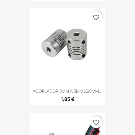
favorite_border
ACOPLADOR 5MM A 5MM X25MM...
1,85 €
favorite_border