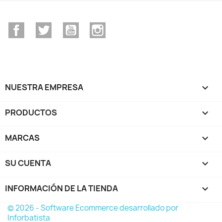
Facebook
Twitter
YouTube
Instagram
NUESTRA EMPRESA

PRODUCTOS

MARCAS

SU CUENTA

INFORMACIÓN DE LA TIENDA
keyboard_arrow_down
© 2026 - Software Ecommerce desarrollado por
Inforbatista