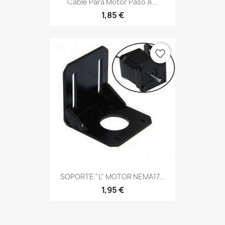
Cable Para Motor Paso A...
1,85 €
favorite_border
SOPORTE "L" MOTOR NEMA17...
1,95 €