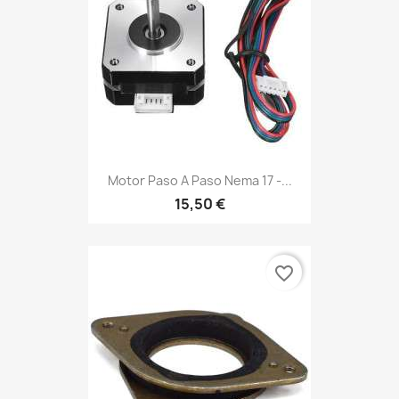
Motor Paso A Paso Nema 17 -...
15,50 €
favorite_border