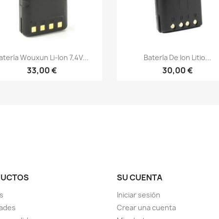
Vista rápida
Vista rápida


atería Wouxun Li-Ion 7,4V...
Batería De Ion Litio...
33,00 €
30,00 €
DUCTOS
SU CUENTA
s
Iniciar sesión
ades
Crear una cuenta