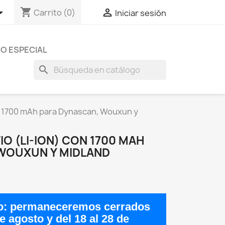
shopping_cart


Carrito
(0)
Iniciar sesión
O ESPECIAL
search
con 1700 mAh para Dynascan, Wouxun y
TIO (LI-ION) CON 1700 MAH
WOUXUN Y MIDLAND
o:
permaneceremos cerrados
de agosto
y del
18 al 28 de