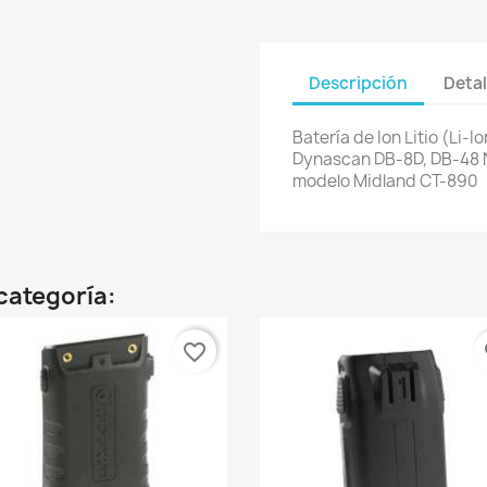
Descripción
Detal
Batería de Ion Litio (Li-
Dynascan DB-8D, DB-48 
modelo Midland CT-890
categoría:
favorite_border
fa