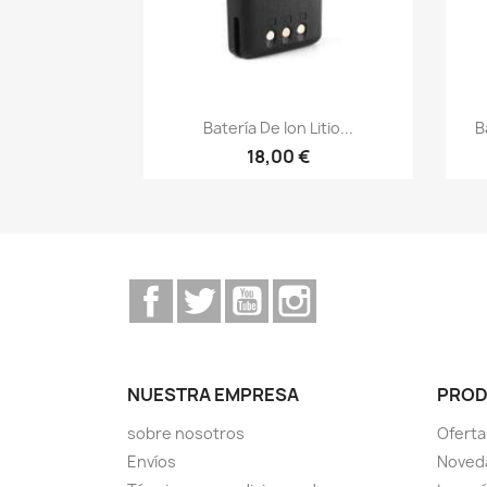
Vista rápida

Batería De Ion Litio...
B
18,00 €
Facebook
Twitter
YouTube
Instagram
NUESTRA EMPRESA
PRO
sobre nosotros
Oferta
Envíos
Noved