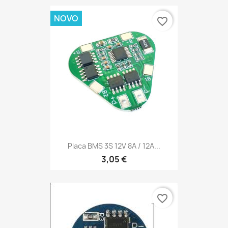
NOVO
favorite_border
Placa BMS 3S 12V 8A / 12A...
3,05 €
favorite_border