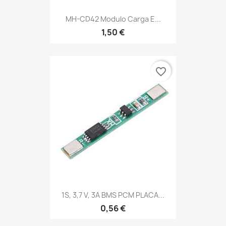
MH-CD42 Modulo Carga E...
1,50 €
favorite_border
1S, 3,7 V, 3A BMS PCM PLACA...
0,56 €