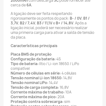
2000mAh
com descarga
3C
pode fornecer até
cerca de
6A
.
A ligação deve ser feita respeitando
rigorosamente os pontos do pack:
B- / 0V
,
B1 /
3,7V
,
B2 / 7,4V
,
B3 / 11,1V
e
B+ / 14,8V
. Após a
ligação inicial, poderá ser necessário realizar
uma primeira carga para ativar a saída de tensão
da placa.
Características principais
Placa BMS de proteção
Configuração da bateria:
4S
Tipo de bateria:
lítio / Li-ion 18650 / LiPo
compatível
Número de células em série:
4 células
Tensão nominal Li-ion 18650:
14,8V
Tensão nominal LiPo:
14,4V
Tensão de carga completa:
16,8V
Corrente máxima de trabalho:
10A
Corrente máxima de pico:
20A
Proteção contra sobrecarga:
sim