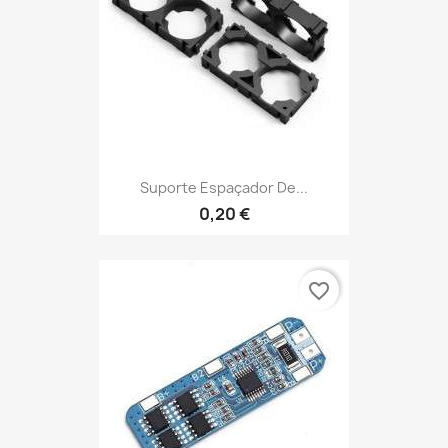
Suporte Espaçador De...
0,20 €
favorite_border