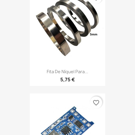
Fita De Níquel Para...
5,75 €
favorite_border