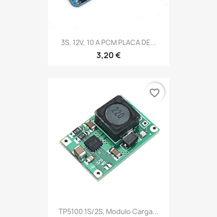
3S, 12V, 10 A PCM PLACA DE...
3,20 €
favorite_border
TP5100 1S/2S, Modulo Carga...