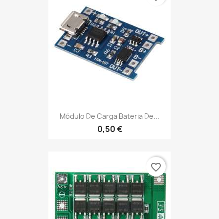
Módulo De Carga Bateria De...
0,50 €
favorite_border