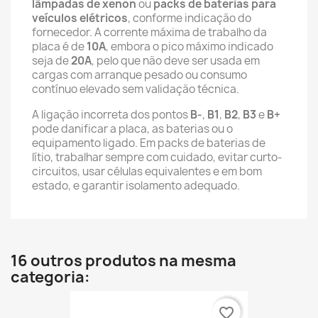
lâmpadas de xenon
ou
packs de baterias para
veículos elétricos
, conforme indicação do
fornecedor. A corrente máxima de trabalho da
placa é de
10A
, embora o pico máximo indicado
seja de
20A
, pelo que não deve ser usada em
cargas com arranque pesado ou consumo
contínuo elevado sem validação técnica.
A ligação incorreta dos pontos
B-
,
B1
,
B2
,
B3
e
B+
pode danificar a placa, as baterias ou o
equipamento ligado. Em packs de baterias de
lítio, trabalhar sempre com cuidado, evitar curto-
circuitos, usar células equivalentes e em bom
estado, e garantir isolamento adequado.
16 outros produtos na mesma
categoria:
favorite_border