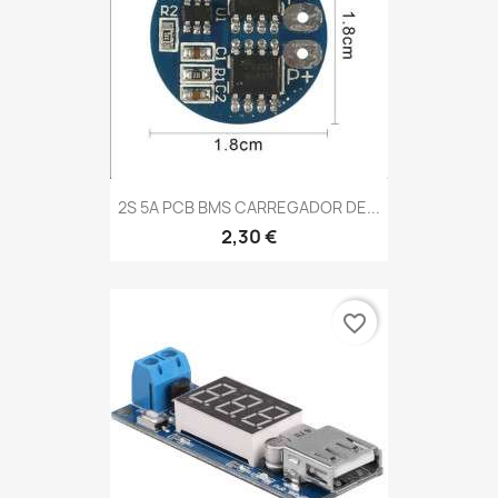
2S 5A PCB BMS CARREGADOR DE...
2,30 €
favorite_border