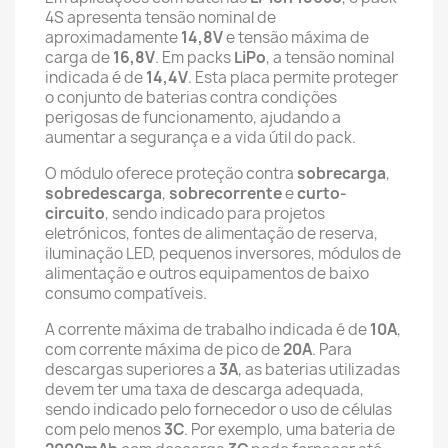
4S apresenta tensão nominal de
aproximadamente
14,8V
e tensão máxima de
carga de
16,8V
. Em packs
LiPo
, a tensão nominal
indicada é de
14,4V
. Esta placa permite proteger
o conjunto de baterias contra condições
perigosas de funcionamento, ajudando a
aumentar a segurança e a vida útil do pack.
O módulo oferece proteção contra
sobrecarga
,
sobredescarga
,
sobrecorrente
e
curto-
circuito
, sendo indicado para projetos
eletrónicos, fontes de alimentação de reserva,
iluminação LED, pequenos inversores, módulos de
alimentação e outros equipamentos de baixo
consumo compatíveis.
A corrente máxima de trabalho indicada é de
10A
,
com corrente máxima de pico de
20A
. Para
descargas superiores a
3A
, as baterias utilizadas
devem ter uma taxa de descarga adequada,
sendo indicado pelo fornecedor o uso de células
com pelo menos
3C
. Por exemplo, uma bateria de