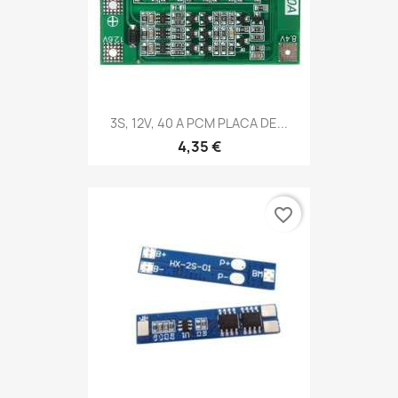
3S, 12V, 40 A PCM PLACA DE...
4,35 €
favorite_border