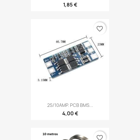
1,85 €
favorite_border
2S/10AMP. PCB BMS...
4,00 €
favorite_border