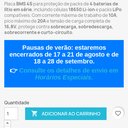
Placa
BMS 4S
para proteção de packs de
4 baterias de
lítio em série
, incluindo células
18650 Li-ion
e packs
LiPo
compatíveis. Com corrente máxima de trabalho de
10A
,
pico máximo de
20A
e tensão de carga completa de
16,8V
, protege contra
sobrecarga, sobredescarga,
sobrecorrente e curto-circuito
.
Pausas de verão:
estaremos
encerrados de
17 a 21 de agosto
e de
18 a 28 de setembro
.
👉
Consulte os detalhes de envio em
Horários Especiais
.
Quantidade

favorite_border
ADICIONAR AO CARRINHO