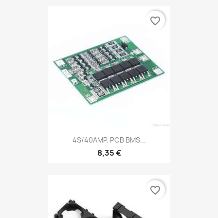
favorite_border
4S/40AMP. PCB BMS...
8,35 €
favorite_border