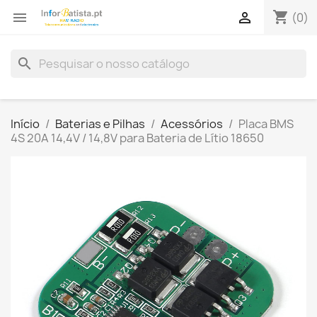
shopping_cart


(0)
search
Início
Baterias e Pilhas
Acessórios
Placa BMS
4S 20A 14,4V / 14,8V para Bateria de Lítio 18650