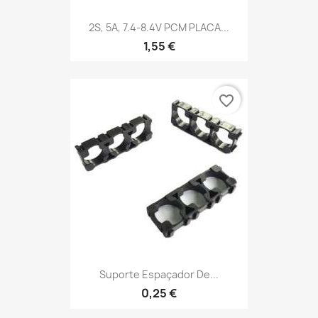
2S, 5A, 7.4-8.4V PCM PLACA...
1,55 €
favorite_border
Suporte Espaçador De...
0,25 €