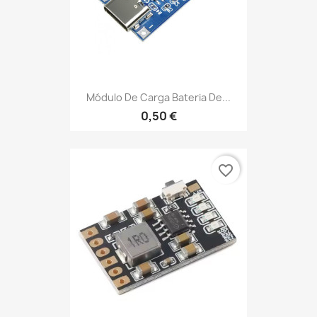
Módulo De Carga Bateria De...
0,50 €
favorite_border