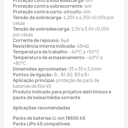
Proteção contra sobredescarga:
sim
Proteção contra sobrecorrente:
sim
Proteção contra curto-circuito:
sim
Tensão de sobrecarga:
4,25V a 4,35V ±0,05V por
célula
Tensão de sobredescarga:
2,3V a 3,0V ±0,05V
por célula
Corrente de repouso:
6µA
Resistência interna indicada:
45mΩ
Temperatura de trabalho:
-40°C a +50°C
Temperatura de armazenamento:
-40°C a
+80°C
Dimensões aproximadas:
35 x 35 x 3,0mm
Pontos de ligação:
B-, B1, B2, B3 e B+
Aplicação principal:
proteção de pack de
baterias de lítio 4S
Produto indicado para projetos eletrónicos e
packs de baixa/média corrente
Aplicações recomendadas
Packs de baterias Li-ion 18650 4S
Packs LiPo 4S compatíveis