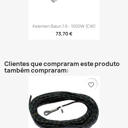
Kelemen Balun 1:6 - 1000W (CW)
73,70 €
Clientes que compraram este produto
também compraram:
favorite_border