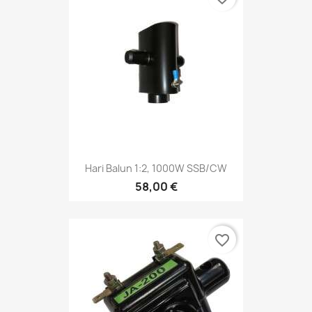
Hari Balun 1:2, 1000W SSB/CW
58,00 €
favorite_border