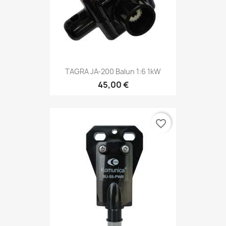
TAGRA JA-200 Balun 1:6 1kW
45,00 €
favorite_border