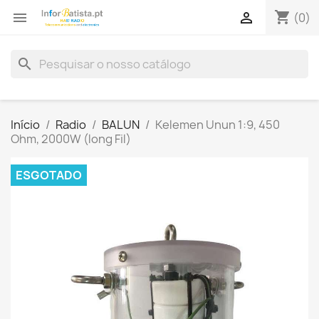
shopping_cart


(0)
search
Início
Radio
BALUN
Kelemen Unun 1:9, 450
Ohm, 2000W (long Fil)
ESGOTADO