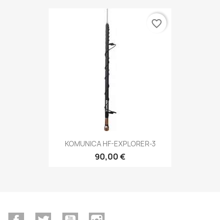
favorite_border
KOMUNICA HF-EXPLORER-3
90,00 €
Facebook
Twitter
YouTube
Instagram