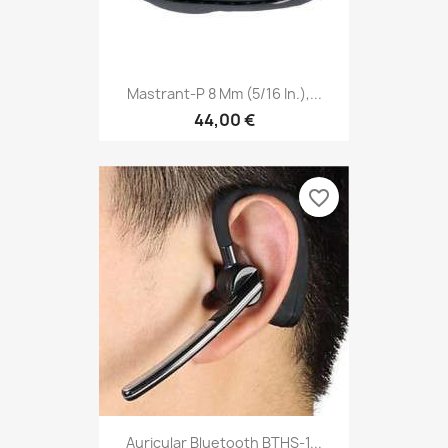
Mastrant-P 8 Mm (5/16 In.),...
44,00 €
favorite_border
Auricular Bluetooth BTHS-1...