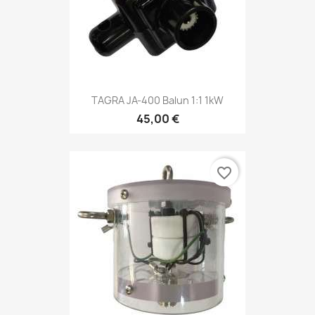
TAGRA JA-400 Balun 1:1 1kW
45,00 €
favorite_border