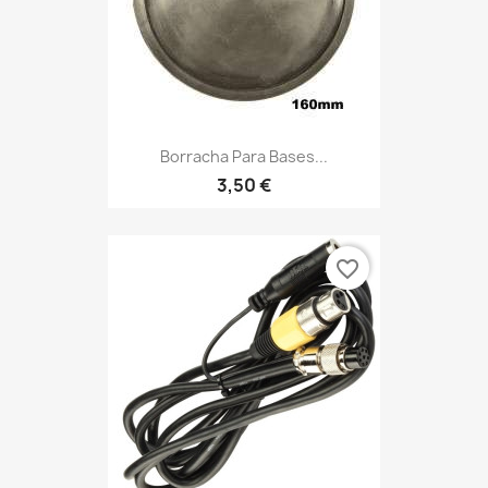
Borracha Para Bases...
3,50 €
favorite_border