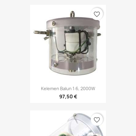
favorite_border
Kelemen Balun 1:6, 2000W
97,50 €
favorite_border