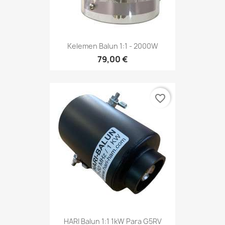
Kelemen Balun 1:1 - 2000W
79,00 €
favorite_border
HARI Balun 1:1 1kW Para G5RV