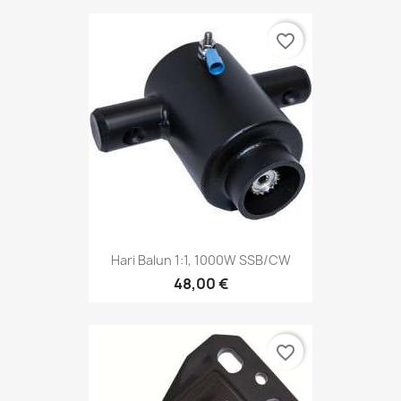
favorite_border
Hari Balun 1:1, 1000W SSB/CW
48,00 €
favorite_border