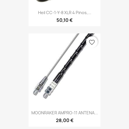
Heil CC-1-Y-8 XLR 4 Pinos,...
50,10 €
favorite_border
MOONRAKER AMPRO-11 ANTENA...
28,00 €