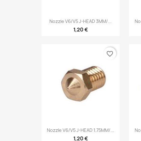
Vista rápida

Nozzle V6/V5 J-HEAD 3MM/...
No
1,20 €
favorite_border
Vista rápida

Nozzle V6/V5 J-HEAD 1.75MM/...
No
1,20 €