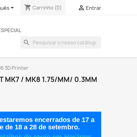
shopping_cart


Carrinho
(0)
guês
Entrar
ESPECIAL
search
6 3D Printer
 MK7 / MK8 1.75/MM/ 0.3MM
estaremos encerrados de
17 a
e de
18 a 28 de setembro
.
etalhes de envio em
Horários