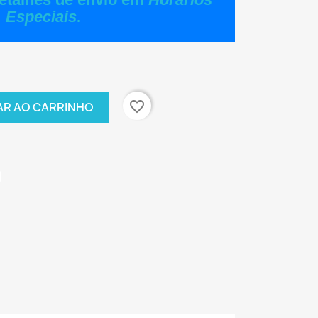
Especiais
.
favorite_border
AR AO CARRINHO