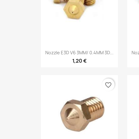
Vista rápida

Nozzle E3D V6 3MM/ 0.4MM 3D...
Noz
1,20 €
favorite_border