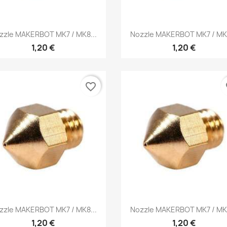
Vista rápida
Vista rápida


zzle MAKERBOT MK7 / MK8...
Nozzle MAKERBOT MK7 / MK8
1,20 €
1,20 €
favorite_border
fa
Vista rápida
Vista rápida


zzle MAKERBOT MK7 / MK8...
Nozzle MAKERBOT MK7 / MK8
1,20 €
1,20 €