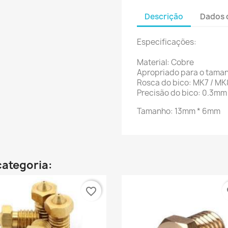
Descrição
Dados 
Especificações:
Material: Cobre
Apropriado para o taman
Rosca do bico:
MK7 / MK
Precisão do bico: 0.3mm
Tamanho: 13mm * 6mm
categoria:
favorite_border
fa