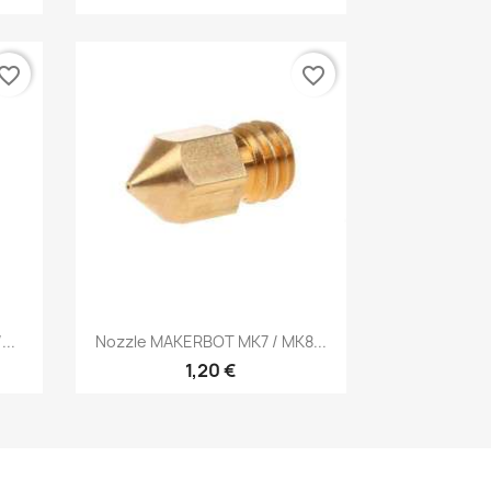
vorite_border
favorite_border
Vista rápida

..
Nozzle MAKERBOT MK7 / MK8...
1,20 €