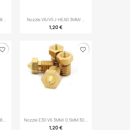
Vista rápida

...
Nozzle V6/V5 J-HEAD 3MM/...
1,20 €
vorite_border
favorite_border
Vista rápida

...
Nozzle E3D V6 3MM/ 0.5MM 3D...
1,20 €