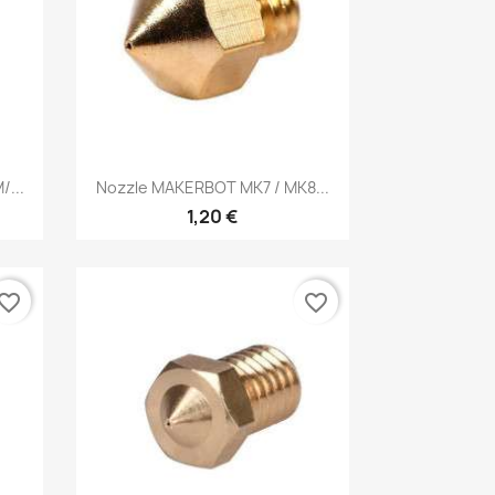
Vista rápida

/...
Nozzle MAKERBOT MK7 / MK8...
1,20 €
vorite_border
favorite_border