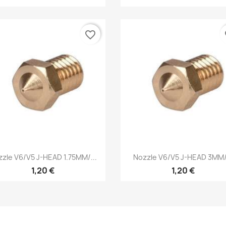
favorite_border
fa
Vista rápida
Vista rápida


zle V6/V5 J-HEAD 1.75MM/...
Nozzle V6/V5 J-HEAD 3MM/.
1,20 €
1,20 €