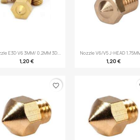
Vista rápida
Vista rápida


zle E3D V6 3MM/ 0.2MM 3D...
Nozzle V6/V5 J-HEAD 1.75MM
1,20 €
1,20 €
favorite_border
fa