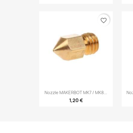
favorite_border
Vista rápida

Nozzle MAKERBOT MK7 / MK8...
Noz
1,20 €