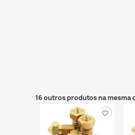
16 outros produtos na mesma 
favorite_border