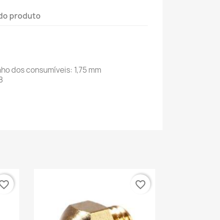
do produto
ho dos consumíveis: 1,75 mm
8
vorite_border
favorite_border