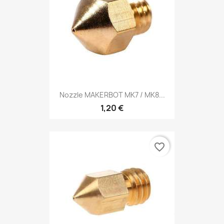
Nozzle MAKERBOT MK7 / MK8...
1,20 €
favorite_border