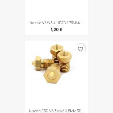
Nozzle V6/V5 J-HEAD 1.75MM/...
1,20 €
favorite_border
Nozzle E3D V6 3MM/ 0.5MM 3D...