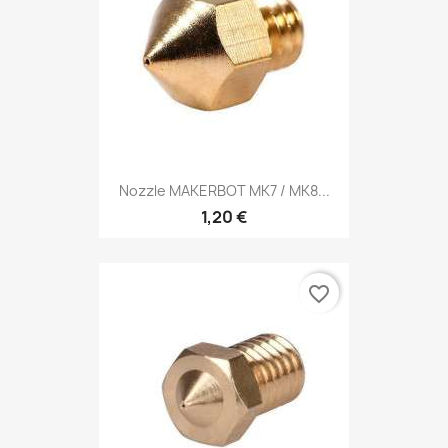
Nozzle MAKERBOT MK7 / MK8...
1,20 €
favorite_border