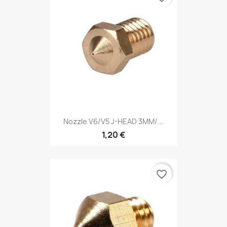
Nozzle V6/V5 J-HEAD 3MM/...
1,20 €
favorite_border