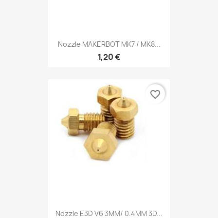
Nozzle MAKERBOT MK7 / MK8...
1,20 €
favorite_border
Nozzle E3D V6 3MM/ 0.4MM 3D...