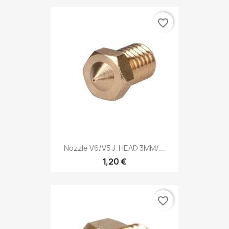
favorite_border
Nozzle V6/V5 J-HEAD 3MM/...
1,20 €
favorite_border