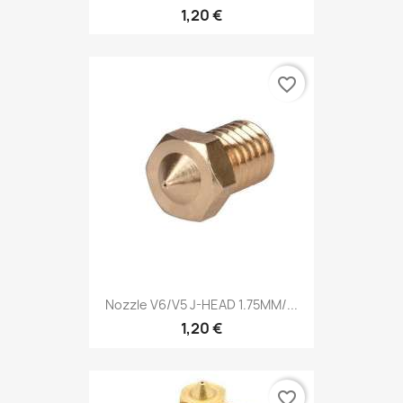
1,20 €
favorite_border
Nozzle V6/V5 J-HEAD 1.75MM/...
1,20 €
favorite_border