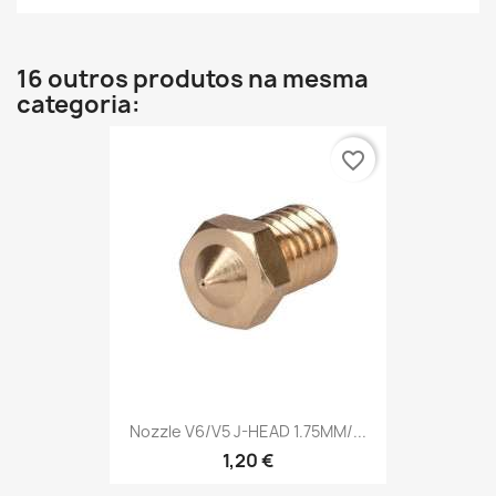
16 outros produtos na mesma
categoria:
favorite_border
Nozzle V6/V5 J-HEAD 1.75MM/...
1,20 €