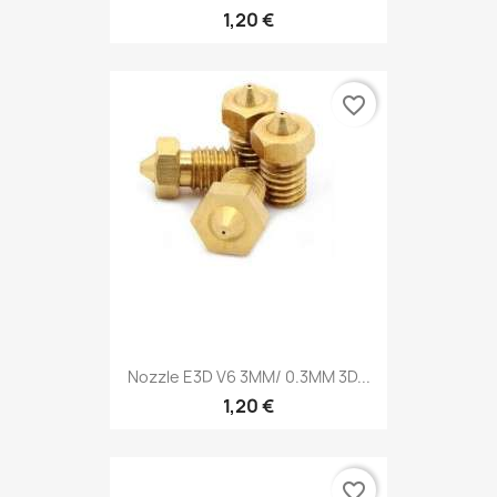
1,20 €
favorite_border
Nozzle E3D V6 3MM/ 0.3MM 3D...
1,20 €
favorite_border