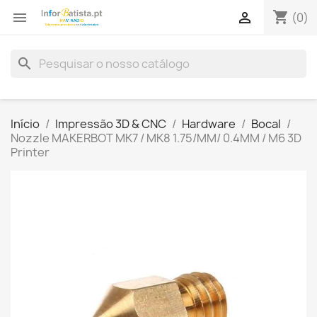
shopping_cart


(0)
search
Início
Impressão 3D & CNC
Hardware
Bocal
Nozzle MAKERBOT MK7 / MK8 1.75/MM/ 0.4MM / M6 3D
Printer