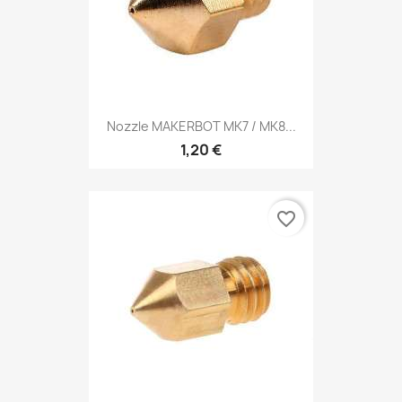
Nozzle MAKERBOT MK7 / MK8...
1,20 €
favorite_border