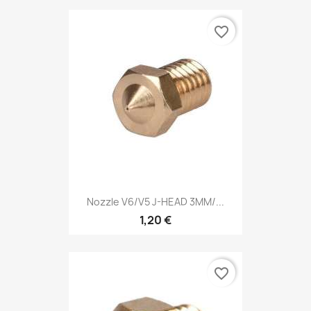
favorite_border
Nozzle V6/V5 J-HEAD 3MM/...
1,20 €
favorite_border