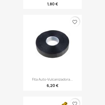
1,80 €
favorite_border
Fita Auto-Vulcanizadora...
6,20 €
favorite_border