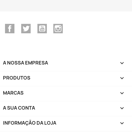
Facebook
Twitter
YouTube
Instagram
A NOSSA EMPRESA

PRODUTOS

MARCAS

A SUA CONTA

INFORMAÇÃO DA LOJA
keyboard_arrow_down