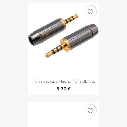
favorite_border
Ficha Jack2.5 Macho 4pin METAL
3,30 €
favorite_border