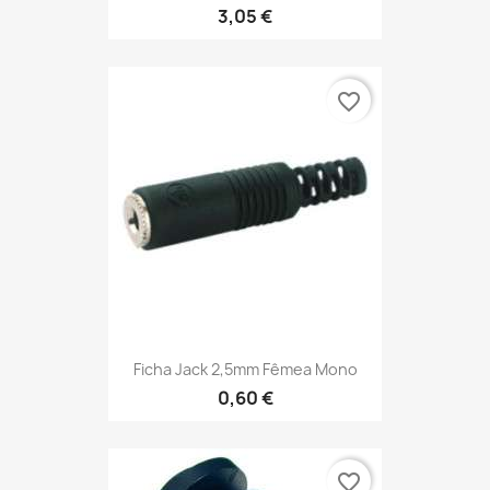
3,05 €
favorite_border
Ficha Jack 2,5mm Fêmea Mono
0,60 €
favorite_border