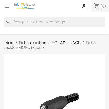
shopping_cart


(0)
search
Início
Fichas e cabos
FICHAS
JACK
Ficha
Jack2.5 MONO Macho