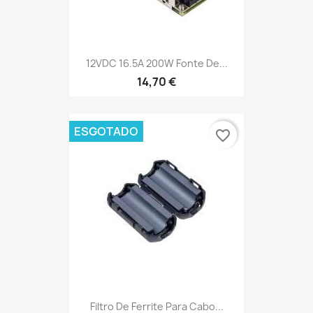
12VDC 16.5A 200W Fonte De...
14,70 €
ESGOTADO
favorite_border
Filtro De Ferrite Para Cabo...