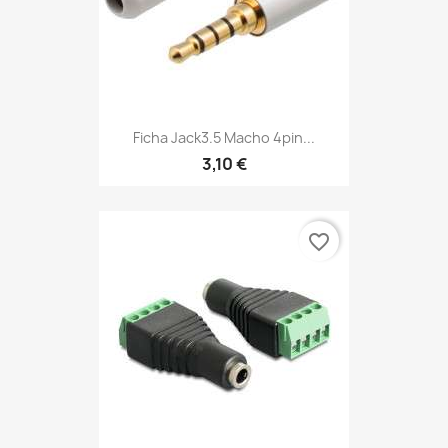
Ficha Jack3.5 Macho 4pin...
3,10 €
favorite_border