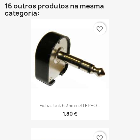
16 outros produtos na mesma
categoria:
favorite_border
Ficha Jack 6.35mm STEREO...
1,80 €
favorite_border