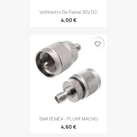
Voltímetro De Painel 30V DC
4,00 €
favorite_border
SMA FEMEA - PL UHF MACHO
4,60 €