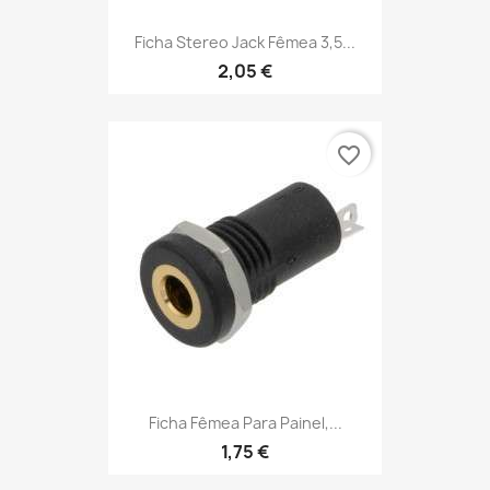
Ficha Stereo Jack Fêmea 3,5...
2,05 €
favorite_border
Ficha Fêmea Para Painel,...
1,75 €