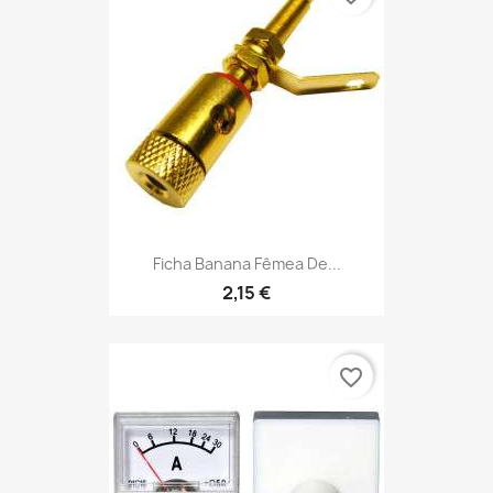
Ficha Banana Fêmea De...
2,15 €
favorite_border