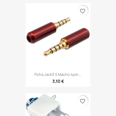
favorite_border
Ficha Jack3.5 Macho 4pin...
3,10 €
favorite_border