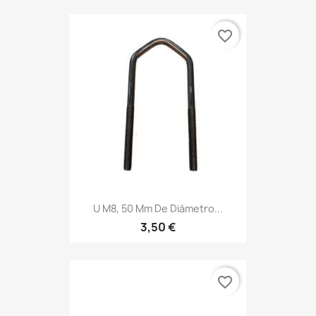
favorite_border
U M8, 50 Mm De Diámetro...
3,50 €
favorite_border