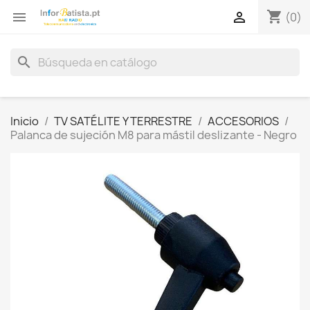
shopping_cart


(0)
search
Inicio
TV SATÉLITE Y TERRESTRE
ACCESORIOS
Palanca de sujeción M8 para mástil deslizante - Negro