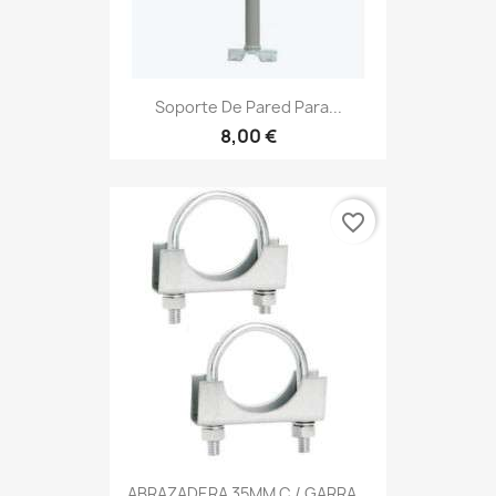
Soporte De Pared Para...
8,00 €
favorite_border
ABRAZADERA 35MM C / GARRA...