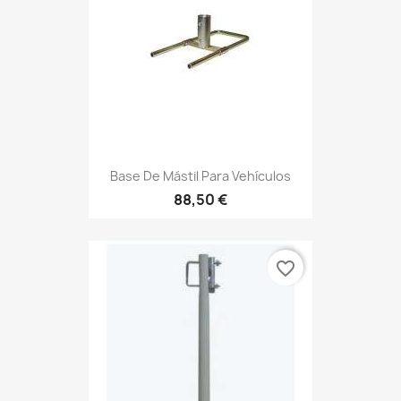
Base De Mástil Para Vehículos
88,50 €
favorite_border