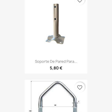
favorite_border
Soporte De Pared Para...
5,80 €
favorite_border