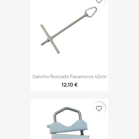
favorite_border
Gancho Roscado Pasamuros 40cm
12,10 €
favorite_border