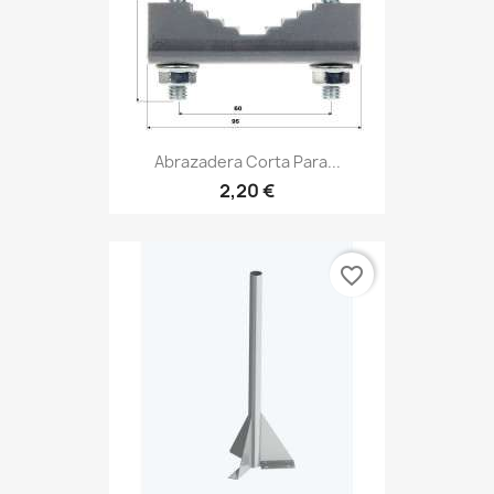
Abrazadera Corta Para...
2,20 €
favorite_border