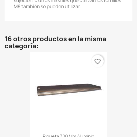
sujeción, u otros mástiles que utilizan los tornillos
M8 también se pueden utilizar.
16 otros productos en la misma
categoría:
favorite_border
Piqueta 300 Mm Aluminio