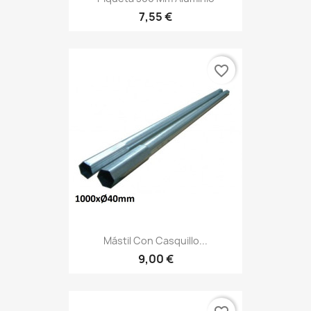
7,55 €
favorite_border
Mástil Con Casquillo...
9,00 €