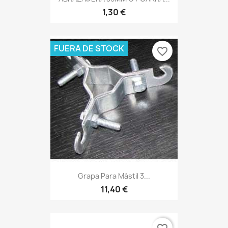
1,30 €
FUERA DE STOCK
favorite_border
Grapa Para Mástil 3...
11,40 €