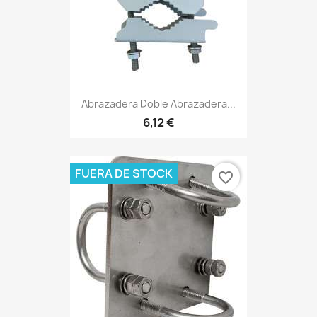
Abrazadera Doble Abrazadera...
6,12 €
FUERA DE STOCK
favorite_border