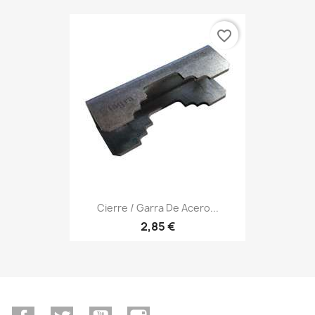
favorite_border
Cierre / Garra De Acero...
2,85 €
Facebook
Twitter
YouTube
Instagram