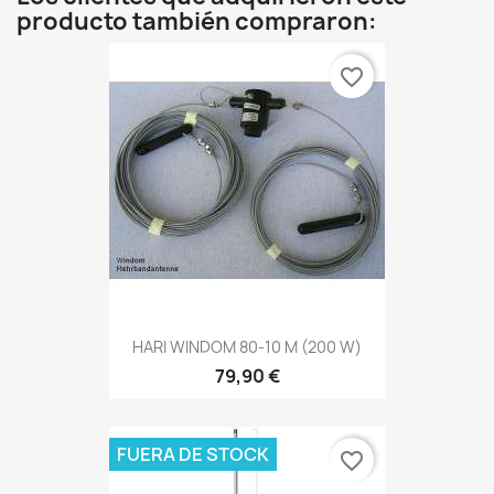
producto también compraron:
favorite_border
HARI WINDOM 80-10 M (200 W)
79,90 €
FUERA DE STOCK
favorite_border