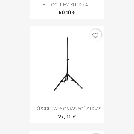
Heil CC-1-I-M XLR De 4...
50,10 €
favorite_border
TRÍPODE PARA CAJAS ACÚSTICAS
27,00 €