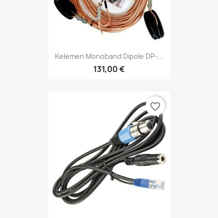
Kelemen Monoband Dipole DP-...
131,00 €
favorite_border