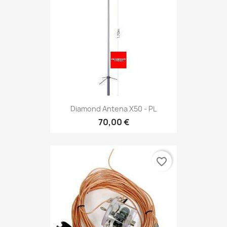
Diamond Antena X50 - PL
70,00 €
favorite_border