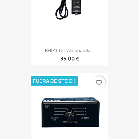
BHI ATT2 - Almohadilla...
35,00 €
FUERA DE STOCK
favorite_border