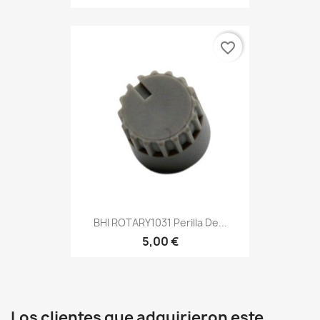
favorite_border
BHI ROTARY1031 Perilla De...
5,00 €
Los clientes que adquirieron este