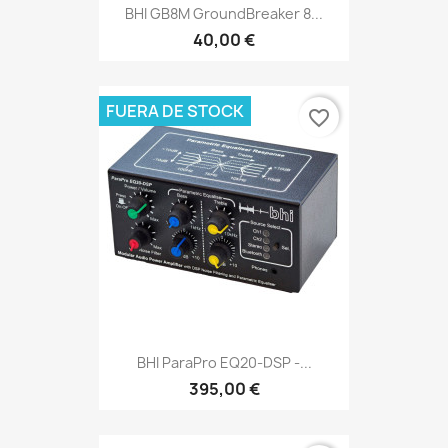
BHI GB8M GroundBreaker 8...
40,00 €
FUERA DE STOCK
favorite_border
BHI ParaPro EQ20-DSP -...
395,00 €