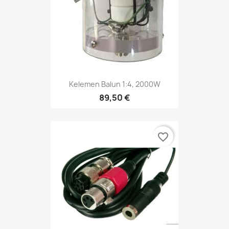
Kelemen Balun 1:4, 2000W
89,50 €
favorite_border