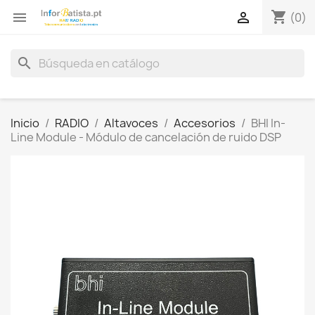
shopping_cart


(0)
search
Inicio
RADIO
Altavoces
Accesorios
BHI In-
Line Module - Módulo de cancelación de ruido DSP