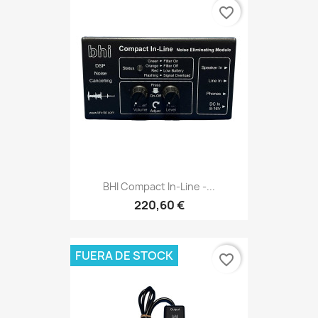
favorite_border
BHI Compact In-Line -...
220,60 €
FUERA DE STOCK
favorite_border