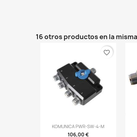
16 otros productos en la misma
favorite_border
Vista rápida

KOMUNICA PWR-SW-4-M
106,00 €