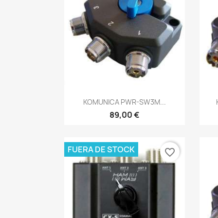
Vista rápida

KOMUNICA PWR-SW3M...
89,00 €
FUERA DE STOCK
favorite_border