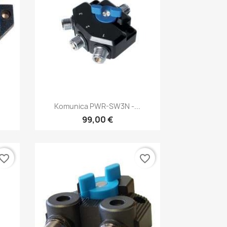
Vista rápida

Komunica PWR-SW3N -...
99,00 €
vorite_border
favorite_border