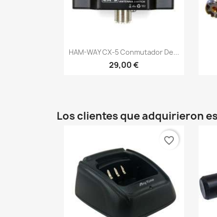
Vista rápida

HAM-WAY CX-5 Conmutador De...
29,00 €
Los clientes que adquirieron 
favorite_border