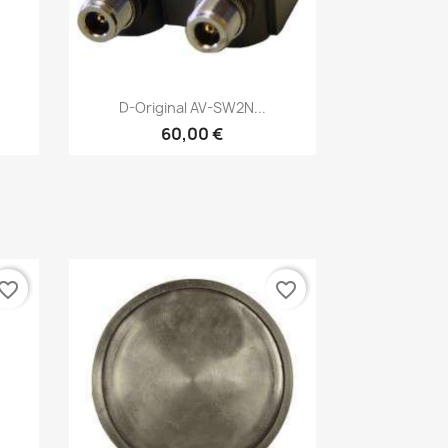
Vista rápida

D-Original AV-SW2N...
60,00 €
vorite_border
favorite_border