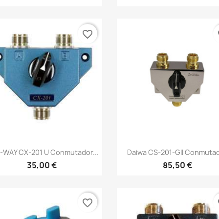
favorite_border
fa
Vista rápida
Vista rápida


WAY CX-201 U Conmutador...
Daiwa CS-201-GII Conmuta
35,00 €
85,50 €
favorite_border
fa