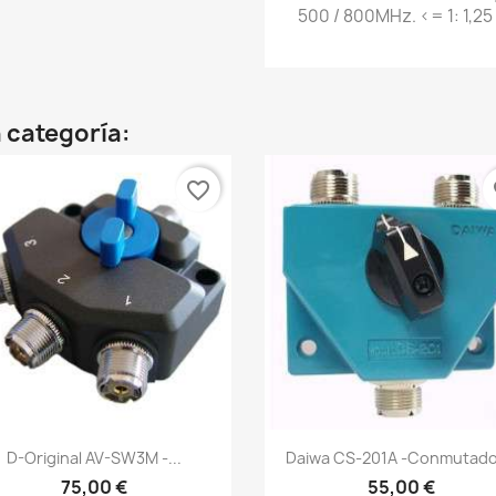
500 / 800MHz. <= 1: 1,25
 categoría:
favorite_border
fa
Vista rápida
Vista rápida


D-Original AV-SW3M -...
Daiwa CS-201A -Conmutador
75,00 €
55,00 €