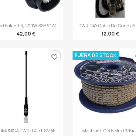
Vista rápida
Vista rápida


ari Balun 1:6, 200W SSB/CW
PWR-24Y Cable De Conexión
42,00 €
12,00 €
FUERA DE STOCK
favorite_border
fa
Vista rápida
Vista rápida


OMUNICA PWR-TA-71-SMAF
Mastrant-C 3.5 Mm (9/64..