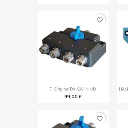
favorite_border
Vista rápida

D-Original DX-SW-4-MIX
HAM-
99,00 €
favorite_border