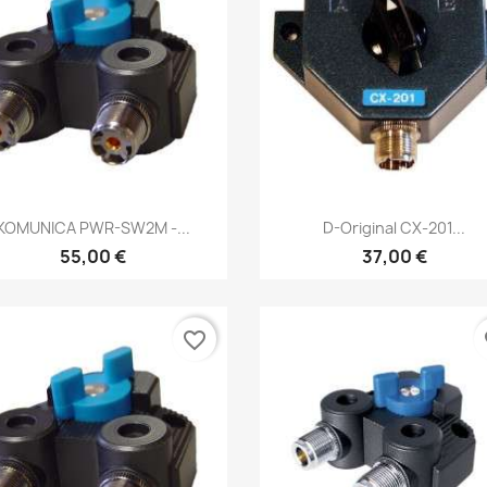
Vista rápida
Vista rápida


KOMUNICA PWR-SW2M -...
D-Original CX-201...
55,00 €
37,00 €
favorite_border
fa