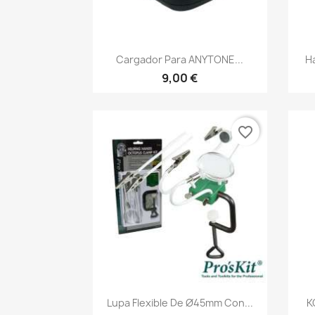
Vista rápida

Cargador Para ANYTONE...
H
9,00 €
favorite_border
Vista rápida

Lupa Flexible De Ø45mm Con...
K