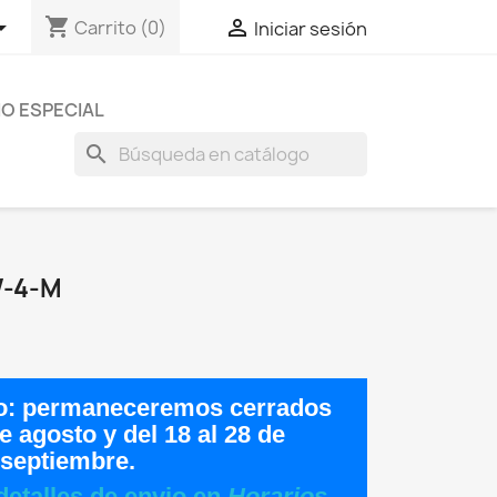
shopping_cart


Carrito
(0)
Iniciar sesión
O ESPECIAL
search
W-4-M
o:
permaneceremos cerrados
de agosto
y del
18 al 28 de
septiembre
.
detalles de envio en
Horarios