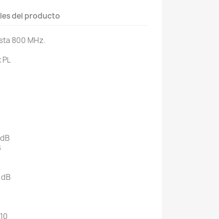
les del producto
sta 800 MHz.
x PL
 dB
B
 dB
,10