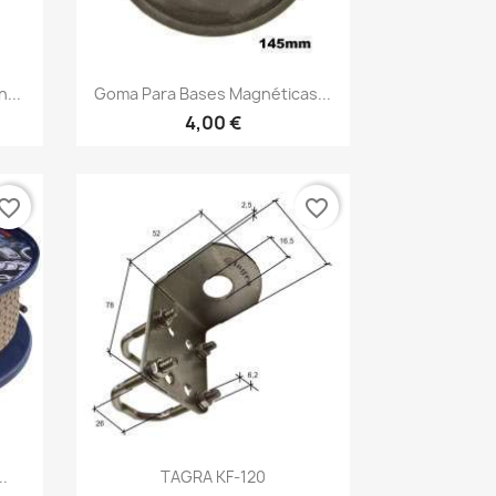
Vista rápida

...
Goma Para Bases Magnéticas...
4,00 €
vorite_border
favorite_border
Vista rápida

.
TAGRA KF-120