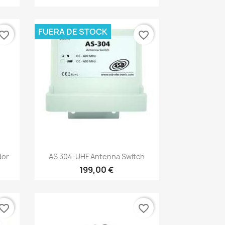
FUERA DE STOCK
vorite_border
favorite_border
Vista rápida

dor
AS 304-UHF Antenna Switch
199,00 €
vorite_border
favorite_border