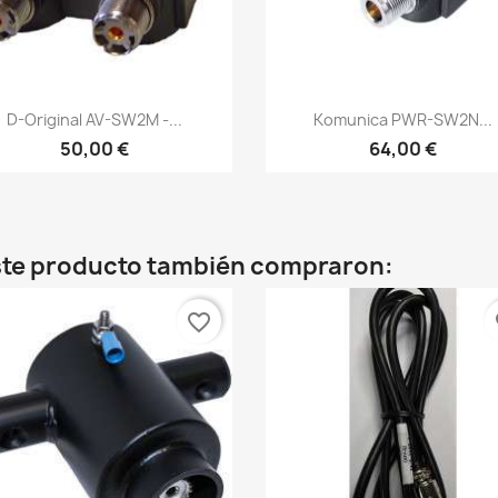
Vista rápida
Vista rápida


D-Original AV-SW2M -...
Komunica PWR-SW2N...
50,00 €
64,00 €
este producto también compraron:
favorite_border
fa