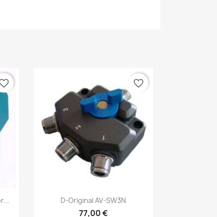
vorite_border
favorite_border
Vista rápida

...
D-Original AV-SW3N
77,00 €