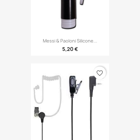
Messi & Paoloni Silicone...
5,20 €
favorite_border