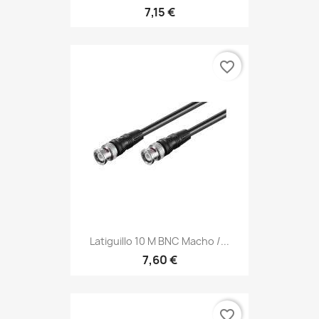
7,15 €
favorite_border
Latiguillo 10 M BNC Macho /...
7,60 €
favorite_border