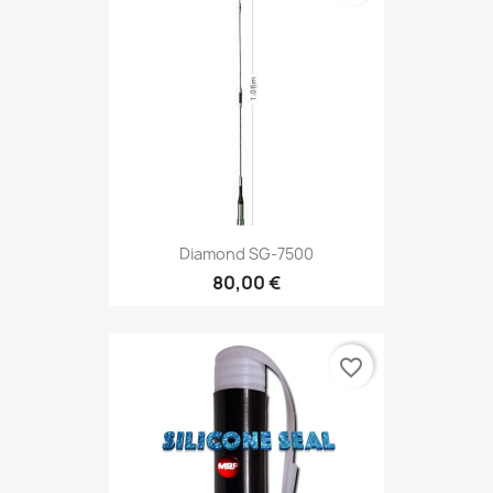
Diamond SG-7500
80,00 €
favorite_border