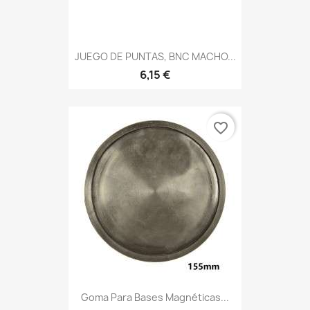
JUEGO DE PUNTAS, BNC MACHO...
6,15 €
favorite_border
Goma Para Bases Magnéticas...