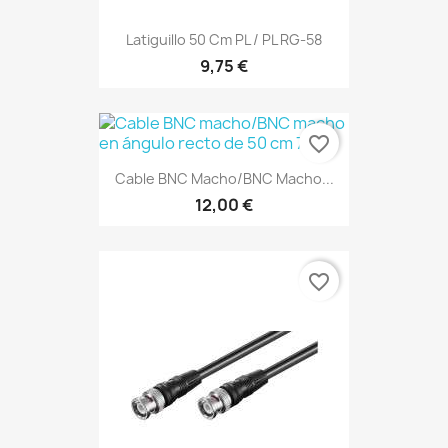
Latiguillo 50 Cm PL / PL RG-58
9,75 €
favorite_border
Cable BNC Macho/BNC Macho...
12,00 €
favorite_border