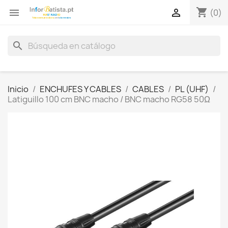
shopping_cart


(0)
search
Inicio
ENCHUFES Y CABLES
CABLES
PL (UHF)
Latiguillo 100 cm BNC macho / BNC macho RG58 50Ω