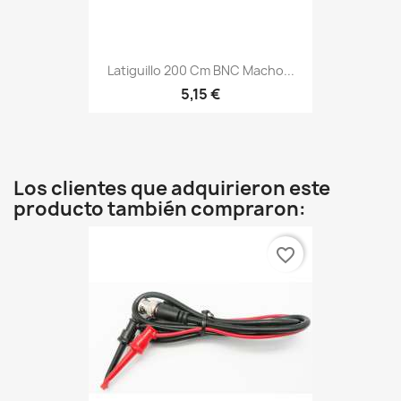
Latiguillo 200 Cm BNC Macho...
5,15 €
Los clientes que adquirieron este
producto también compraron:
favorite_border