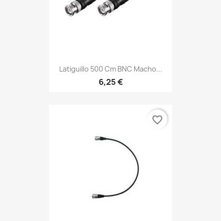
Latiguillo 500 Cm BNC Macho...
6,25 €
favorite_border