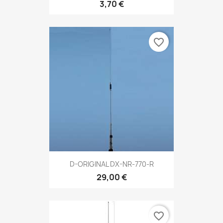
3,70 €
favorite_border
D-ORIGINAL DX-NR-770-R
29,00 €
favorite_border