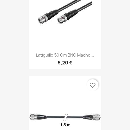
Latiguillo 50 Cm BNC Macho...
5,20 €
favorite_border