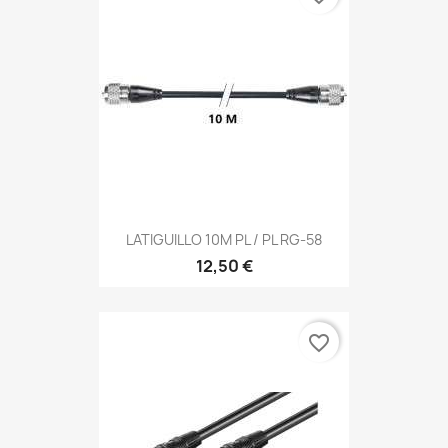
LATIGUILLO 10M PL / PL RG-58
12,50 €
favorite_border