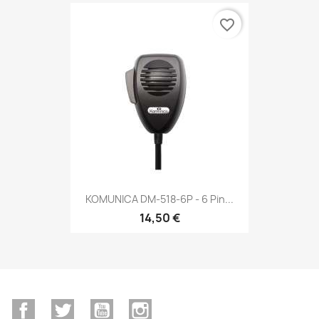
favorite_border
KOMUNICA DM-518-6P - 6 Pin...
14,50 €
Facebook
Twitter
YouTube
Instagram