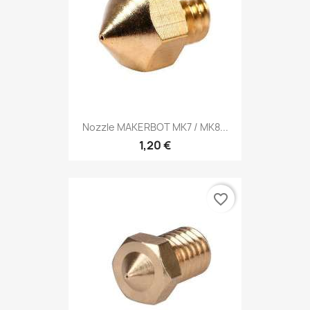
Nozzle MAKERBOT MK7 / MK8...
1,20 €
favorite_border