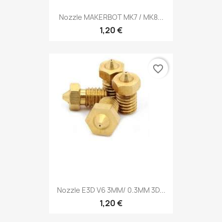
Nozzle MAKERBOT MK7 / MK8...
1,20 €
favorite_border
Nozzle E3D V6 3MM/ 0.3MM 3D...
1,20 €