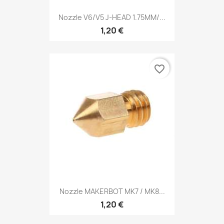
Nozzle V6/V5 J-HEAD 1.75MM/...
1,20 €
favorite_border
Nozzle MAKERBOT MK7 / MK8...
1,20 €