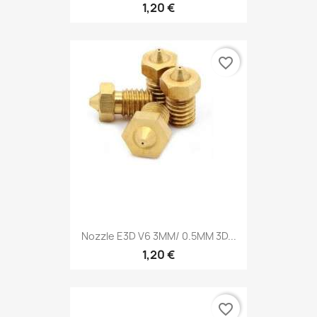
1,20 €
favorite_border
Nozzle E3D V6 3MM/ 0.5MM 3D...
1,20 €
favorite_border