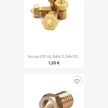
Nozzle E3D V6 3MM/ 0.2MM 3D...
1,20 €
favorite_border