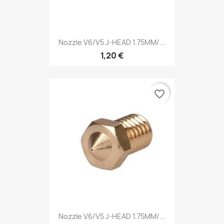
Nozzle V6/V5 J-HEAD 1.75MM/...
1,20 €
favorite_border
Nozzle V6/V5 J-HEAD 1.75MM/...