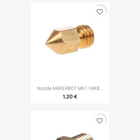
favorite_border
Nozzle MAKERBOT MK7 / MK8...
1,20 €
favorite_border