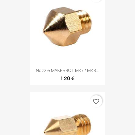
Nozzle MAKERBOT MK7 / MK8...
1,20 €
favorite_border