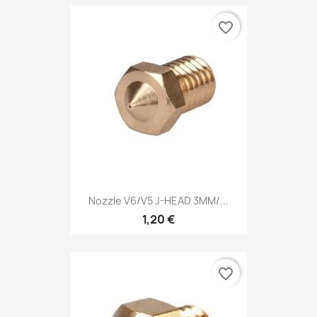
favorite_border
Nozzle V6/V5 J-HEAD 3MM/...
1,20 €
favorite_border