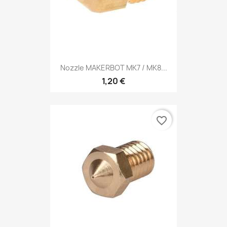
Nozzle MAKERBOT MK7 / MK8...
1,20 €
favorite_border