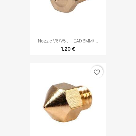
Nozzle V6/V5 J-HEAD 3MM/...
1,20 €
favorite_border