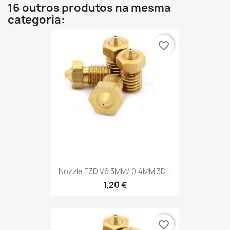
16 outros produtos na mesma
categoria:
favorite_border
Nozzle E3D V6 3MM/ 0.4MM 3D...
1,20 €
favorite_border