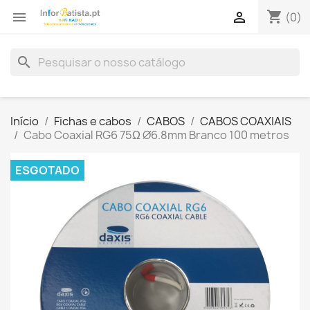
shopping_cart


(0)
search
Início
Fichas e cabos
CABOS
CABOS COAXIAIS
Cabo Coaxial RG6 75Ω Ø6.8mm Branco 100 metros
ESGOTADO