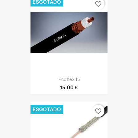
ESGOTADO
favorite_border
Ecoflex 15
15,00 €
ESGOTADO
favorite_border