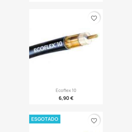
favorite_border
Ecoflex 10
6,90 €
ESGOTADO
favorite_border