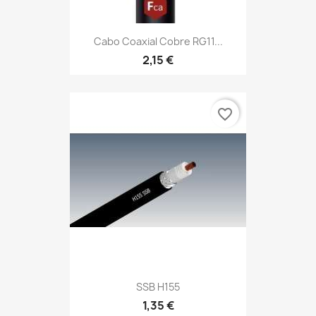
Cabo Coaxial Cobre RG11...
2,15 €
favorite_border
SSB H155
1,35 €