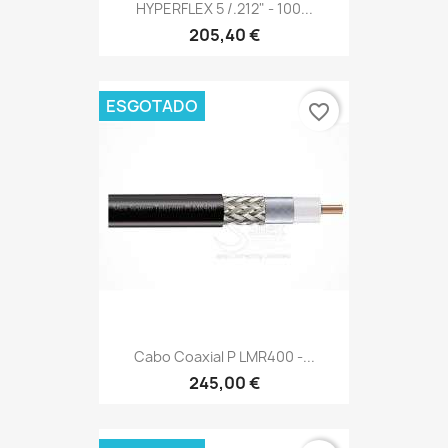
HYPERFLEX 5 /.212" - 100...
205,40 €
ESGOTADO
favorite_border
Cabo Coaxial P LMR400 -...
245,00 €