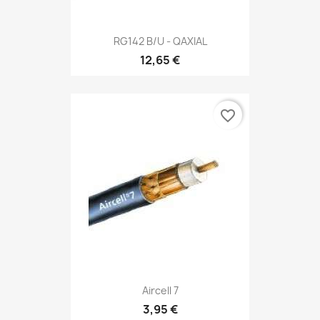
RG142 B/U - QAXIAL
12,65 €
favorite_border
Aircell 7
3,95 €