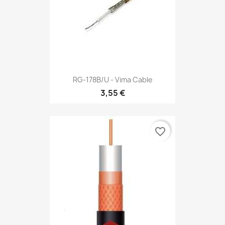
RG-178B/U - Vima Cable
3,55 €
favorite_border