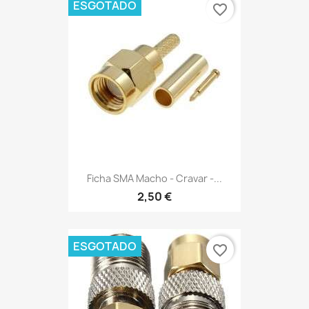
ESGOTADO
favorite_border
Ficha SMA Macho - Cravar -...
2,50 €
ESGOTADO
favorite_border