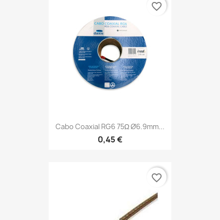
favorite_border
Cabo Coaxial RG6 75Ω Ø6.9mm...
0,45 €
favorite_border