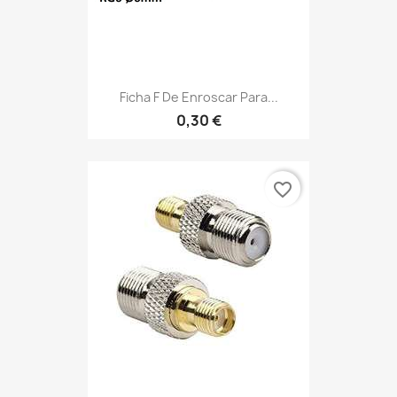
Ficha F De Enroscar Para...
0,30 €
favorite_border