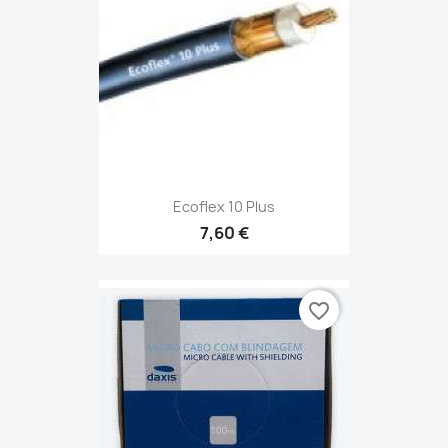
Ecoflex 10 Plus
7,60 €
favorite_border