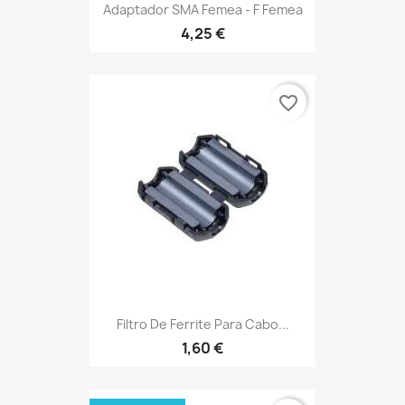
Adaptador SMA Femea - F Femea
4,25 €
favorite_border
Filtro De Ferrite Para Cabo...
1,60 €