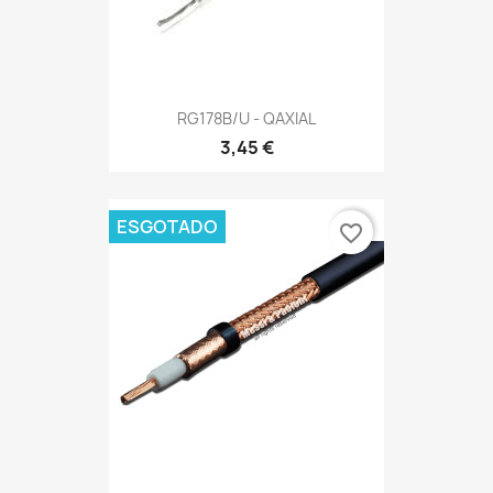
RG178B/U - QAXIAL
3,45 €
ESGOTADO
favorite_border