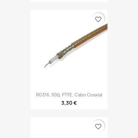
favorite_border
RG316, 50Ω, PTFE, Cabo Coaxial
3,30 €
favorite_border