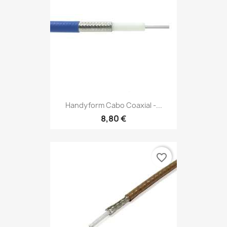
Handyform Cabo Coaxial -...
8,80 €
favorite_border