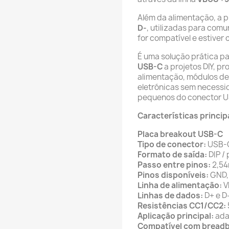
Além da alimentação, a p
D-
, utilizadas para com
for compatível e estive
É uma solução prática p
USB-C
a projetos DIY, p
alimentação, módulos de
eletrónicas sem necessi
pequenos do conector U
Características princip
Placa breakout USB-C
Tipo de conector:
USB-
Formato de saída:
DIP /
Passo entre pinos:
2,5
Pinos disponíveis:
GND, 
Linha de alimentação:
V
Linhas de dados:
D+ e D
Resistências CC1/CC2:
Aplicação principal:
ada
Compatível com breadb