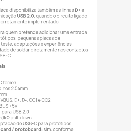
laca disponibiliza também as linhas
D+
e
unicação
USB 2.0
, quando o circuito ligado
r corretamente implementado.
ara quem pretende adicionar uma entrada
rotótipos, pequenas placas de
 teste, adaptações e experiências
dade de soldar diretamente nos contactos
SB-C.
ais
C fêmea
 pinos 2,54mm
4mm
VBUS, D+, D-, CC1 e CC2
BUS +5V
- para USB 2.0
5,1kΩ pull-down
ptação de USB-C para protótipos
oard / protoboard:
sim, conforme