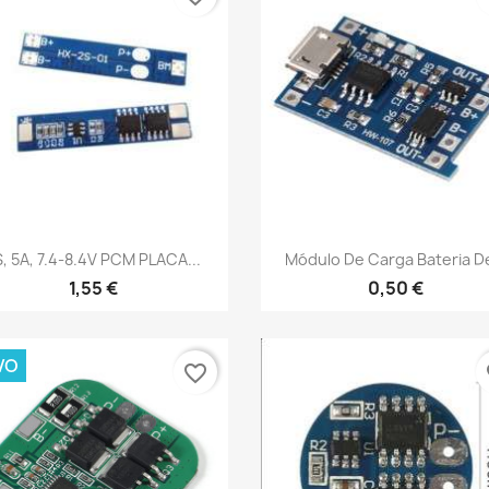
Vista rápida
Vista rápida


, 5A, 7.4-8.4V PCM PLACA...
Módulo De Carga Bateria De
1,55 €
0,50 €
VO
favorite_border
fa