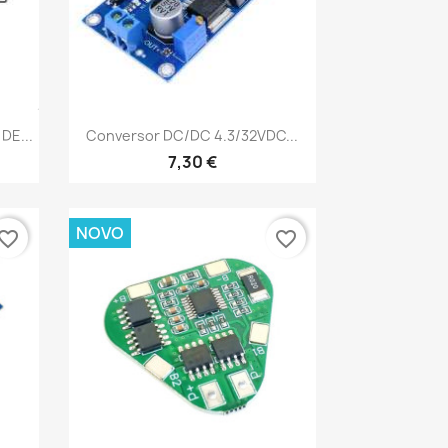
Vista rápida

DE...
Conversor DC/DC 4.3/32VDC...
7,30 €
NOVO
vorite_border
favorite_border