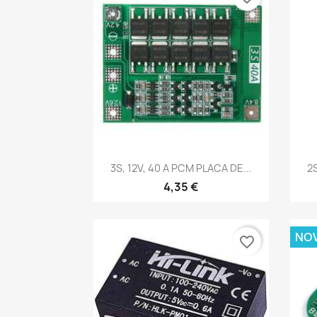
Vista rápida

3S, 12V, 40 A PCM PLACA DE...
2S
4,35 €
NO
favorite_border