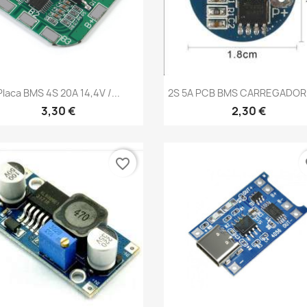
Vista rápida
Vista rápida


Placa BMS 4S 20A 14,4V /...
2S 5A PCB BMS CARREGADOR 
3,30 €
2,30 €
favorite_border
fa