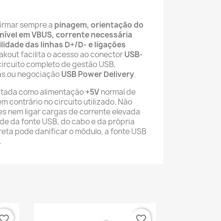
firmar sempre a
pinagem, orientação do
nível em VBUS, corrente necessária
ilidade das linhas D+/D- e ligações
eakout facilita o acesso ao conector
USB-
 circuito completo de gestão USB,
as ou negociação
USB Power Delivery
.
atada como alimentação
+5V
normal de
m contrário no circuito utilizado. Não
es nem ligar cargas de corrente elevada
de da fonte USB, do cabo e da própria
reta pode danificar o módulo, a fonte USB
.
vorite_border
favorite_border