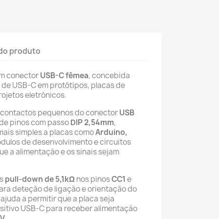
do produto
om conector
USB-C fêmea
, concebida
ão de USB-C em protótipos, placas de
ojetos eletrónicos.
s contactos pequenos do conector
USB
de pinos com passo
DIP 2,54mm
,
mais simples a placas como
Arduino,
ódulos de desenvolvimento e circuitos
e a alimentação e os sinais sejam
as
pull-down de 5,1kΩ
nos pinos
CC1
e
ara deteção de ligação e orientação do
ajuda a permitir que a placa seja
sitivo USB-C para receber alimentação
5V
.