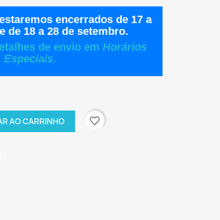
estaremos encerrados de
17 a
e de
18 a 28 de setembro
.
etalhes de envio em
Horários
Especiais
.
favorite_border
AR AO CARRINHO